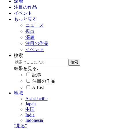
深層
注目の作品
イベント
もっと見る
ニュース
視点
深層
注目の作品
イベント
検索
結果を見る:
記事
注目の作品
A-List
地域
Asia-Pacific
Japan
中国
India
Indonesia
"見る"