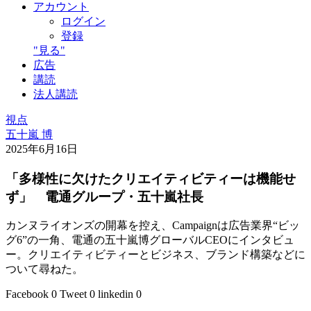
アカウント
ログイン
登録
"見る"
広告
講読
法人講読
視点
五十嵐 博
2025年6月16日
「多様性に欠けたクリエイティビティーは機能せ
ず」 電通グループ・五十嵐社長
カンヌライオンズの開幕を控え、Campaignは広告業界“ビッ
グ6”の一角、電通の五十嵐博グローバルCEOにインタビュ
ー。クリエイティビティーとビジネス、ブランド構築などに
ついて尋ねた。
Facebook
0
Tweet
0
linkedin
0