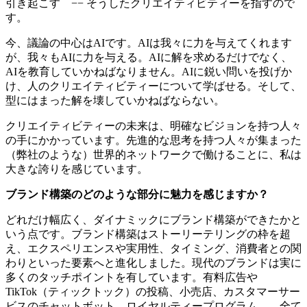
引き起こす −− そうしたクリエイティビティーを指すので
す。
今、議論の中心はAIです。AIは我々に力を与えてくれます
が、我々もAIに力を与える。AIに解を求めるだけでなく、
AIを教育していかねばなりません。AIに鋭い問いを投げか
け、人のクリエイティビティーについて学ばせる。そして、
型にはまった解を壊していかねばならない。
クリエイティビティーの未来は、明確なビジョンを持つ人々
の手にかかっています。先進的な思考を持つ人々が集まった
（弊社のような）世界的ネットワークで働けることに、私は
大きな誇りを感じています。
ブランド構築のどのような部分に魅力を感じますか？
どれだけ幅広く、ダイナミックにブランド構築ができたかと
いう点です。ブランド構築はストーリーテリングの枠を超
え、エクスペリエンスや実用性、タイミング、消費者との関
わりといった要素へと進化しました。現代のブランドは実に
多くのタッチポイントを有しています。有料広告や
TikTok（ティックトック）の投稿、小売店、カスタマーサー
ビスのチャットボット、ロイヤルティープログラム……全て