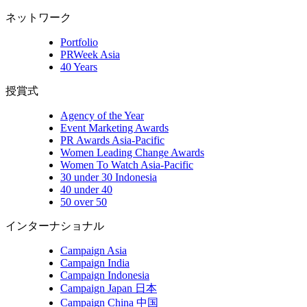
ネットワーク
Portfolio
PRWeek Asia
40 Years
授賞式
Agency of the Year
Event Marketing Awards
PR Awards Asia-Pacific
Women Leading Change Awards
Women To Watch Asia-Pacific
30 under 30 Indonesia
40 under 40
50 over 50
インターナショナル
Campaign Asia
Campaign India
Campaign Indonesia
Campaign Japan 日本
Campaign China 中国