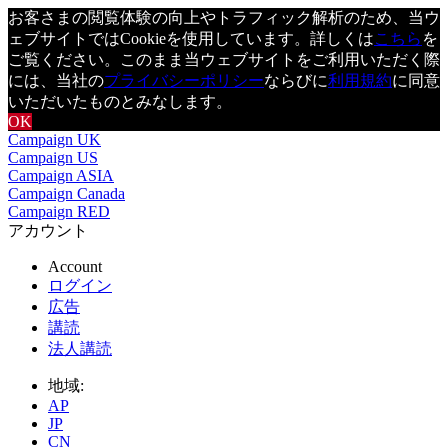
お客さまの閲覧体験の向上やトラフィック解析のため、当ウ
ェブサイトではCookieを使用しています。詳しくは
こちら
を
ご覧ください。このまま当ウェブサイトをご利用いただく際
には、当社の
プライバシーポリシー
ならびに
利用規約
に同意
いただいたものとみなします。
OK
Campaign UK
Campaign US
Campaign ASIA
Campaign Canada
Campaign RED
アカウント
Account
ログイン
広告
講読
法人講読
地域:
AP
JP
CN