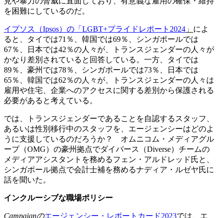
見や暴力の脅威に直面しており、有意義な雇用の確保・維持
を困難にしているのだ。
イプソス（Ipsos）の「LGBT+プライドレポート2024
」
によ
ると、タイでは71％、韓国では69％、シンガポールでは
67％、日本では42％の人々が、トランスジェンダーの人々が
かなり差別されていると回答している。一方、タイでは
89％、豪州では78％、シンガポールでは73％、日本では
65％、韓国では62％の人々が、トランスジェンダーの人々は
雇用や住宅、企業へのアクセスに関する差別から保護される
必要があると考えている。
では、トランスジェンダーであることを自認するスタッフ、
あるいは性別移行中のスタッフを、エージェンシーはどのよ
うに支援しているのだろうか？ オムニコム・メディアグル
ープ（OMG）の豪州拠点でダイバース（Diverse）チームの
メディアアシスタントを務めるフェン・アルドレッド氏と、
シンガポール拠点で会計士補を務めるナディア・ルゼヤ氏に
話を聞いた
。
インクルーシブ
な職場
ポリシー
Campaignの
エージェンシー・レポートカード2023
では、エ