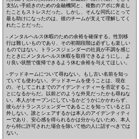
支払い手続きのための金融機関と、複数のアポに奔走し
たこともストレスだった。しかし、そんな同氏にとって
最も助けになったのは、彼のチームが支えて理解してく
れたことだった。
- メンタルヘルス休暇のための余裕を確保する。性別移
行は難しいものであり、その初期段階は必ずしも楽しい
ものではない。トランスジェンダーの社員が不調を感じ
たときにメンタルヘルス休暇を取得できるようにし、よ
り良い状態で復帰できるよう休む余裕を与えてほしい。
- デッドネームについて尋ねない。もし古い名前を知っ
ていても使わない。デッドネームを使うことは、現在
の、そしてこれまでのアイデンティティーを否定するこ
とになるからだ。以前どのような外見だったかも尋ねな
い。本人がオープンにしているかどうかにかかわらず、
彼らがトランスジェンダーであることを知っていると口
外しない。誰とシェアするかは本人のアイデンティティ
ーであり、安心感を得られるかは分からないため、本人
から特に許可された場合を除いて他の人に話すべきでは
ない。