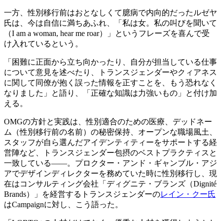
一方、性別移行前はおとなしくて臆病で内向的だったルゼヤ
氏は、今は自信に満ちあふれ、「私は女。私の叫びを聞いて
（I am a woman, hear me roar）」というフレーズを喜んで受
け入れているという。
「困難に正面から立ち向かったり、自分が担当している仕事
について意見を述べたり、トランスジェンダーやクィアネス
に関して同僚が抱く誤った情報を正すことを、もう恐れなく
なりました」と語り、「正確な知識は力強いもの」と付け加
える。
OMGの方針と実践は、性別適合のための医療、デッドネー
ム（性別移行前の名前）の秘密保持、オープンな職場風土、
スタッフが自ら選んだアイデンティティーをサポートする経
営陣など、トランスジェンダー包摂のベストプラクティスと
一致している――。プロクター・アンド・ギャンブル・アジ
アでデザインディレクターを務めていた時に性別移行し、現
在はコンサルティング会社「ディグニテ・ブランズ（Dignité
Brands）」を経営するトランスジェンダーの
レイン・クー氏
はCampaignに対し、こう語った。