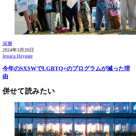
深層
2024年3月26日
Jessica Heygate
今年のSXSWでLGBTQ+のプログラムが減った理
由
併せて読みたい