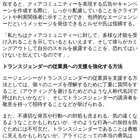
在すると、クィアコミュニティーを表現する広告やキャンペ
ーンを作成する際に、しっかり配慮していることをクライア
ントや利害関係者に示すことができ、包摂的なエージェンシ
ーだというメッセージを発信できるとルゼヤ氏は指摘する。
「私たちはクィアコミュニティーに対して、多様な才能を受
け入れることを示しているともいえます。そして彼らがカミ
ングアウトして自分のスキルを披露することを、恐れてはい
けないと伝えているのです」。
トランス
ジェンダーの
従業員への支援を強化する方法
エージェンシーがトランスジェンダーの従業員を支援する方
法としては、個々のニーズを理解するために丁重に質問をす
ること（アウティングを避けるためどのような人称代名詞で
呼ばれたいかなど）、そしてトランスジェンダーの講演者を
敬意を持って招待することなどが挙げられる。
また、不適切な発言や行動への対処も含まれる。気の遠くな
るようなことかもしれないが、そのような行為への加担を防
ぐためには不可欠だ。トランスジェンダーであることは勇敢
に見えるかもしれないが、アライにとっての本当の勇気は