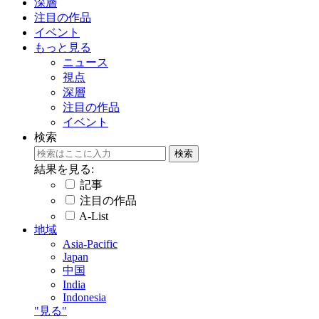
深層
注目の作品
イベント
もっと見る
ニュース
視点
深層
注目の作品
イベント
検索
結果を見る:
記事
注目の作品
A-List
地域
Asia-Pacific
Japan
中国
India
Indonesia
"見る"