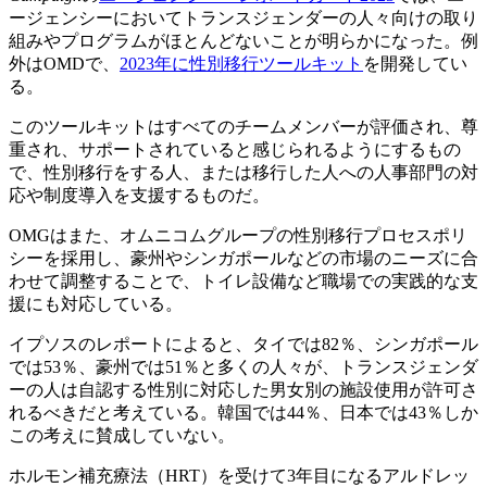
ージェンシーにおいてトランスジェンダーの人々向けの取り
組みやプログラムがほとんどないことが明らかになった。例
外はOMDで、
2023年に性別移行ツールキット
を開発してい
る。
このツールキットはすべてのチームメンバーが評価され、尊
重され、サポートされていると感じられるようにするもの
で、性別移行をする人、または移行した人への人事部門の対
応や制度導入を支援するものだ。
OMGはまた、オムニコムグループの性別移行プロセスポリ
シーを採用し、豪州やシンガポールなどの市場のニーズに合
わせて調整することで、トイレ設備など職場での実践的な支
援にも対応している。
イプソスのレポートによると、タイでは82％、シンガポール
では53％、豪州では51％と多くの人々が、トランスジェンダ
ーの人は自認する性別に対応した男女別の施設使用が許可さ
れるべきだと考えている。韓国では44％、日本では43％しか
この考えに賛成していない。
ホルモン補充療法（HRT）を受けて3年目になるアルドレッ