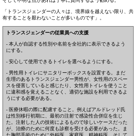
そして不明な点があれば丁寧に質問するよう勧める。
「トランスジェンダーの人々は、境界線を越えない限り、共
有することを厭わないことが多いものです」。
トランスジェンダーの従業員への支援
- 本人が自認する性別や名前を全社的に表示できるよう
にする。
- 安心して使用できるトイレを選べるようにする。
- 男性用トイレにサニタリーボックスを設置する。まだ
生理のあるトランスジェンダー男性が、女性用のスペー
スを侵害していると感じたり、女性用トイレを使うこと
に違和感を覚えることなく、適切な施設を利用できるよ
うにする必要がある。
- 医療休暇の際に配慮すること。例えばアルドレッド氏
は性別移行初期に、最初の注射で感染性合併症を生じ
た。注射した人の技術によるもので珍しいケースだった
が、治療のために何度も診察を受ける必要があった。ま
た胸部手術のために外科医、家庭医、精神科医、そして