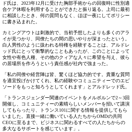
ド氏は、2023年12月に受けた胸部手術からの回復時に性別適
合ケア休暇を利用することができたと振り返る。上司に最初
に相談したとき、何の質問もなく、ほぼ一夜にしてポリシー
に書き込まれた。
カミングアウトは刺激的で、当初予想したよりも多くのアラ
イが見つかり、同僚たちの間の思いやりが深まったという。
白人男性のように扱われる特権を経験することは、アルドレ
ッド氏にとって衝撃的なこともあったが、このことによって
女性や有色人種、その他のクィアな人々に希望を与え、彼ら
の居場所を作ろうという責任感が社内で強まった。
「私の同僚や経営陣は皆、驚くほど協力的です。貴重な質問
を適宜投げかけてくれ、私の経験やコミュニティーでのエピ
ソードをもっと知ろうとしてくれます」とアルドレッド氏。
「トランスジェンダー関連のイベントをメルボルンで2～3回
開催し、コミュニティーの素晴らしいメンバーを招いて講演
してもらったり、トランス101に関する情報を提供してもら
いました。直接一緒に働いている人たちからOMDの共同
CEOに至るまで、ビジネスに関わるすべての人たちからの
多大なるサポートを感じています」。