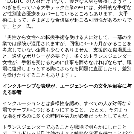
「LGBTQ+の人材だけでなく、優秀な人材を獲得しようとし
のぎを削っている大手テック企業の中には、外科的な手術な
ど性別適合医療をカバーしているところもあります。 大手
術によって、さまざまな合併症が起こる可能性があるからで
す」とクー氏。
「男性から女性への転換手術を受ける人に対して、一部の企
業では保険が適用されますが、回復に3～6カ月かかることを
考慮していない企業も少なくありません。支援的な職場風土
と、適切なポリシーが必要です。多くのトランスジェンダー
女性が、手術を受けるために仕事を辞めなければならず、職
場に復帰しようとする際にさらなる問題に直面したり、差別
を受けたりすることもあります」。
インクルーシブな
表現が
、エージェンシー
の文化や顧客に与
える影響
インクルージョンとは多様性を認め、すべての人が対等な立
場でテーブルにつけるようにすること。 たとえ、そのよう
な場を作るのに多くの時間や労力が必要だったとしてもだ。
トランスジェンダーであることを職場で明らかにしたこと
で、アルドレッド氏は他の人々と純粋な交流を持つことがで