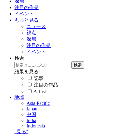
深層
注目の作品
イベント
もっと見る
ニュース
視点
深層
注目の作品
イベント
検索
結果を見る:
記事
注目の作品
A-List
地域
Asia-Pacific
Japan
中国
India
Indonesia
"見る"