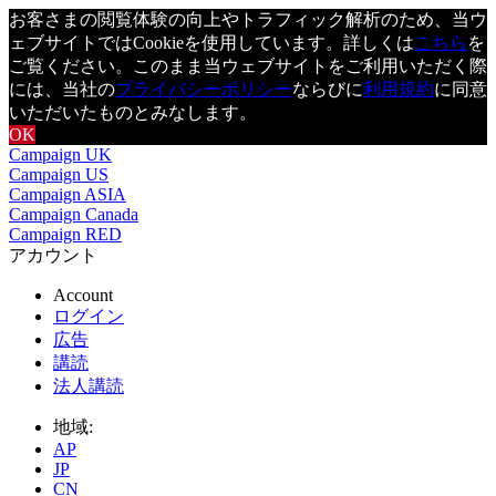
お客さまの閲覧体験の向上やトラフィック解析のため、当ウ
ェブサイトではCookieを使用しています。詳しくは
こちら
を
ご覧ください。このまま当ウェブサイトをご利用いただく際
には、当社の
プライバシーポリシー
ならびに
利用規約
に同意
いただいたものとみなします。
OK
Campaign UK
Campaign US
Campaign ASIA
Campaign Canada
Campaign RED
アカウント
Account
ログイン
広告
講読
法人講読
地域:
AP
JP
CN