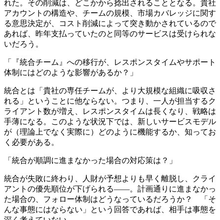
れた。その削減は、どこかから捻出されることとなる。貴社
アカウントの構造や、チームの規模、市場カバレッジに関す
る意思決定が、コスト削減によって突き動かされているので
あれば、昨年支払っていたのと同等のサービスは受けられな
いだろう。
「『統合チーム』への移行が、レスポンスタイムやサポート
体制にはどのような影響があるか？」
統合とは「貴社の専任チームが、より大規模な組織に吸収さ
れる」ということに他ならない。つまり、一人が担当するク
ライアント数が増え、レスポンスタイムは長くなり、戦略は
手薄になる。このような状況下では、新しいサービスモデル
が（理論上でなく実際に）どのように機能するか、知ってお
く必要がある。
「統合が順調に進まなかった場合の対応策は？」
統合が失敗に終わり、人財が予想よりも早く離脱し、クライ
アントの優先順位が下げられる――。計画通りに進まなかっ
た場合の、フォロー体制はどうなっているだろうか？ 「そ
んな事態にはならない」という回答であれば、相手は事態を
深く考えていない。