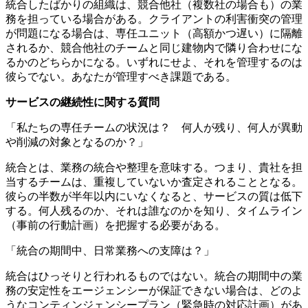
統合したばかりの組織は、競合他社（複数社の場合も）の業
務を担っている場合がある。クライアントの利害衝突の管理
が問題になる場合は、専任ユニット（高額かつ遅い）に隔離
されるか、競合他社のチームと同じ建物内で隣り合わせにな
るかのどちらかになる。いずれにせよ、それを管理するのは
彼らでない。あなたが管理すべき課題である。
サービスの継続性に関する質問
「私たちの専任チームの状況は？ 何人が残り、何人が異動
や削減の対象となるのか？」
統合とは、業務の統合や整理を意味する。つまり、貴社を担
当するチームは、重複していないか査定されることとなる。
彼らの半数が半年以内にいなくなると、サービスの質は低下
する。何人残るのか、それは誰なのかを知り、タイムライン
（事前の行動計画）を把握する必要がある。
「統合の期間中、日常業務への支障は？」
統合はひっそりと行われるものではない。統合の期間中の業
務の安定性をエージェンシーが保証できない場合は、どのよ
うなコンティンジェンシープラン（緊急時の対応計画）があ