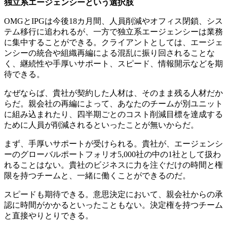
独立系エージェンシーという選択肢
OMGとIPGは今後18カ月間、人員削減やオフィス閉鎖、シス
テム移行に追われるが、一方で独立系エージェンシーは業務
に集中することができる。クライアントとしては、エージェ
ンシーの統合や組織再編による混乱に振り回されることな
く、継続性や手厚いサポート、スピード、情報開示などを期
待できる。
なぜならば、貴社が契約した人材は、そのまま残る人材だか
らだ。親会社の再編によって、あなたのチームが別ユニット
に組み込まれたり、四半期ごとのコスト削減目標を達成する
ために人員が削減されるといったことが無いからだ。
まず、手厚いサポートが受けられる。貴社が、エージェンシ
ーのグローバルポートフォリオ5,000社の中の1社として扱わ
れることはない。貴社のビジネスに力を注ぐだけの時間と権
限を持つチームと、一緒に働くことができるのだ。
スピードも期待できる。意思決定において、親会社からの承
認に時間がかかるといったこともない。決定権を持つチーム
と直接やりとりできる。