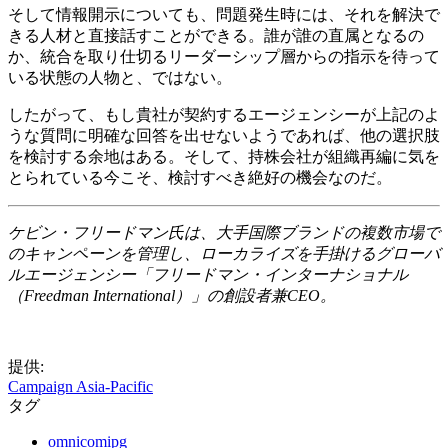
そして情報開示についても、問題発生時には、それを解決で
きる人材と直接話すことができる。誰が誰の直属となるの
か、統合を取り仕切るリーダーシップ層からの指示を待って
いる状態の人物と、ではない。
したがって、もし貴社が契約するエージェンシーが上記のよ
うな質問に明確な回答を出せないようであれば、他の選択肢
を検討する余地はある。そして、持株会社が組織再編に気を
とられている今こそ、検討すべき絶好の機会なのだ。
ケビン・フリードマン氏は、大手国際ブランドの複数市場で
のキャンペーンを管理し、ローカライズを手掛けるグローバ
ルエージェンシー「フリードマン・インターナショナル
（
Freedman International
）」の創設者兼
CEO
。
提供:
Campaign Asia-Pacific
タグ
omnicomipg