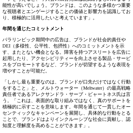
能性が高いでしょう。ブランドは、このような多様かつ重要
な視聴者とエンゲージすることの価値と影響力を認識してお
り、積極的に活用したいと考えています」。
年間を通じたコミットメント
パラリンピック期間中の広告は、ブランドが社会的責任や
DEI（多様性、公平性、包摂性）へのコミットメントを示
す、またとない機会となる。障害を持つアスリートを広告に
起用したり、アクセシビリティーを向上させる製品・サービ
スをプロモートするなど、ブランドが切望するような表現を
増やすことが可能だ。
「しかし最も重要なのは、ブランドが口先だけではなく行動
をすること」と、メルトウォーター（Meltwater）の最高戦略
責任者であるアレクサンドラ・サーブ・ビャートネス氏は言
う。「これは、表面的な取り組みではなく、真のサポートを
積極的に示すことを意味します。年間を通じて一貫したオー
センティックなキャンペーンを展開し、具体的な行動をとる
ことで、ブランドはよりインクルーシブな社会に貢献し、認
知度と理解度を高めることができます」。