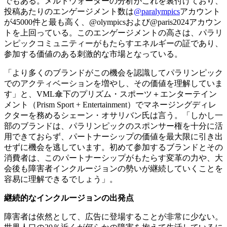
でもある。メルトウォーターの分析がこれを裏付けており、
投稿あたりのエンゲージメント数は
@paralympics
アカウント
が45000件と最も高く、@olympicsおよび@paris2024アカウン
トを上回っている。このエンゲージメントの高さは、パラリ
ンピックコミュニティーがもたらすエネルギーの証であり、
参加する価値のある刺激的な市場となっている。
「より多くのブランドがこの機会を認識してパラリンピック
でのアクティベーションを増やし、その価値を理解していま
す」と、VML傘下のプリズム・スポーツ＋エンターテイン
メント（Prism Sport + Entertainment）でマネージングディレ
クターを務めるシェーン・オサリバン氏は言う。「しかし一
部のブランドは、パラリンピックのスポンサー権を十分に活
用できておらず、パートナーシップの価値を最大限に引き出
せずに機会を逃しています。初めて参加するブランドとその
消費者は、このパートナーシップがもたらす変革の力や、大
会後も障害者インクルージョンの勢いが継続していくことを
容易に理解できるでしょう」。
継続的なインクルージョンの出発点
障害者は依然として、広告に登場することが非常に少ない。