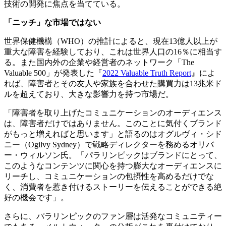
技術の開発に焦点を当てている。
「ニッチ」な市場ではない
世界保健機構（WHO）の推計によると、現在13億人以上が
重大な障害を経験しており、これは世界人口の16％に相当す
る。また国内外の企業や経営者のネットワーク「The
Valuable 500」が発表した『
2022 Valuable Truth Report
』によ
れば、障害者とその友人や家族を合わせた購買力は13兆米ド
ルを超えており、大きな影響力を持つ市場だ。
「障害者を取り上げたコミュニケーションのオーディエンス
は、障害者だけではありません。このことに気付くブランド
がもっと増えればと思います」と語るのはオグルヴィ・シド
ニー（Ogilvy Sydney）で戦略ディレクターを務めるオリバ
ー・ウィルソン氏。「パラリンピックはブランドにとって、
このようなコンテンツに関心を持つ膨大なオーディエンスに
リーチし、コミュニケーションの包摂性を高めるだけでな
く、消費者を惹き付けるストーリーを伝えることができる絶
好の機会です」。
さらに、パラリンピックのファン層は活発なコミュニティー