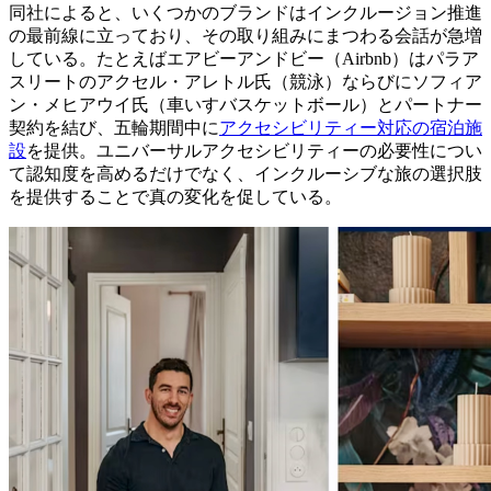
同社によると、いくつかのブランドはインクルージョン推進
の最前線に立っており、その取り組みにまつわる会話が急増
している。たとえばエアビーアンドビー（Airbnb）はパラア
スリートのアクセル・アレトル氏（競泳）ならびにソフィア
ン・メヒアウイ氏（車いすバスケットボール）とパートナー
契約を結び、五輪期間中に
アクセシビリティー対応の宿泊施
設
を提供。ユニバーサルアクセシビリティーの必要性につい
て認知度を高めるだけでなく、インクルーシブな旅の選択肢
を提供することで真の変化を促している。