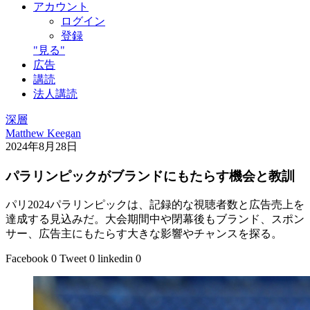
アカウント
ログイン
登録
"見る"
広告
講読
法人講読
深層
Matthew Keegan
2024年8月28日
パラリンピックがブランドにもたらす機会と教訓
パリ2024パラリンピックは、記録的な視聴者数と広告売上を
達成する見込みだ。大会期間中や閉幕後もブランド、スポン
サー、広告主にもたらす大きな影響やチャンスを探る。
Facebook
0
Tweet
0
linkedin
0