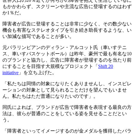
世界人口の20％近くが何らかの障害を抱えて生活しているに
もかかわらず、スクリーンや主流な広告に登場するのはわず
か1％だ。
障害者が広告に登場することは非常に少なく、その数少ない
機会も有害なステレオタイプを引き続き助長するような、い
い加減な描写であることが多い。
元パラリンピアンのディラン・アルコット氏（車いすテニ
ス、車いすバスケットボール）は昨年、豪州で最も有名な10
のブランドと協力し、広告に障害者が登場するのを当たり前
にすることを目指す大規模なプロジェクト「
Shift 20
initiative
」を立ち上げた。
「私たちは同情の対象になりたくありませんし、インスピレ
ーションの対象として見られることだけを望んでもいませ
ん。私たちはただ普通になりたいのです」。
同氏によれば、ブランドが広告で障害者を表現する最良の方
法は、彼らが普通のことをしている姿を見せることだとい
う。
「障害者といってイメージするのが金メダルを獲得したパラ