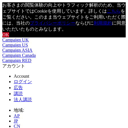
お客さまの閲覧体験の向上やトラフィック解析のため、当ウ
ェブサイトではCookieを使用しています。詳しくは
こちら
を
ご覧ください。このまま当ウェブサイトをご利用いただく際
には、当社の
プライバシーポリシー
ならびに
利用規約
に同意
いただいたものとみなします。
OK
Campaign UK
Campaign US
Campaign ASIA
Campaign Canada
Campaign RED
アカウント
Account
ログイン
広告
講読
法人講読
地域:
AP
JP
CN