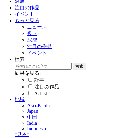
深層
注目の作品
イベント
もっと見る
ニュース
視点
深層
注目の作品
イベント
検索
結果を見る:
記事
注目の作品
A-List
地域
Asia-Pacific
Japan
中国
India
Indonesia
"見る"