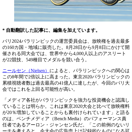
* 自動翻訳した記事に、編集を加えています。
パリ2024パラリンピックの運営委員会は、放映権を過去最多
の160カ国・地域に販売した。8月28日から9月8日にかけて開
催される同大会では、世界中から4,000人以上のアスリート
が22競技、549種目でメダルを競い合う。
ニールセン（Nielsen）
によると、パラリンピックへの関心は
この8年間で2倍以上に高まった。東京2020パラリンピックの
累積視聴者数は過去最高の41億人に達したが、今回のパリ大
会ではこれを上回る可能性が高い。
「メディア各社がパラリンピックを強力な投資機会と認識し
ていることは明らか。これは東京2020大会と比べて放映権料
が20％増加していることからも裏付けられています」と語る
のは、ベンチメディア（Bench Media）のパフォーマンス責
任者であるアーロン・ジャンセン氏だ。「この前例のないリ
ーチを考えると、今大会の広告売上は記録的なものになる可