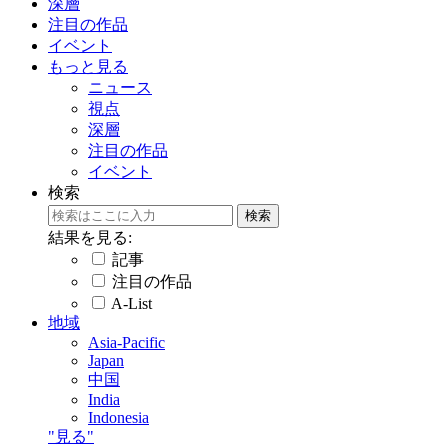
深層
注目の作品
イベント
もっと見る
ニュース
視点
深層
注目の作品
イベント
検索
結果を見る:
記事
注目の作品
A-List
地域
Asia-Pacific
Japan
中国
India
Indonesia
"見る"