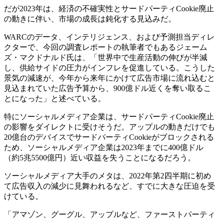
だが2023年は、経済の不確実性とサードパーティCookie廃止
の動きに伴い、市場の成長は鈍化する見込みだ。
WARCのデータ、インテリジェンス、および予測担当ディレ
クターで、今回の調査レポートの執筆者でもあるジェーム
ズ・マクドナルド氏は、「世界中で生産活動の伸びが半減
し、供給サイドの圧力がインフレを促進している。こうした
景気の減速が、今年から来年にかけて広告市場に流れ込むと
見込まれていた広告予算から、900億ドル近くを奪い取るこ
とになった」と述べている。
特にソーシャルメディア企業は、サードパーティCookie廃止
の影響をダイレクトに受けそうだ。アップルの動きだけでも
20億台のデバイスでサードパーティCookieがブロックされる
ため、ソーシャルメディア企業は2023年までに400億ドル
（約5兆5500億円）近い収益を失うことになるだろう。
ソーシャルメディア大手のメタは、2022年第2四半期に初め
て広告収入の減少に見舞われるなど、すでに大きな圧迫を受
けている。
「アマゾン、グーグル、アップルなど、ファーストパーティ