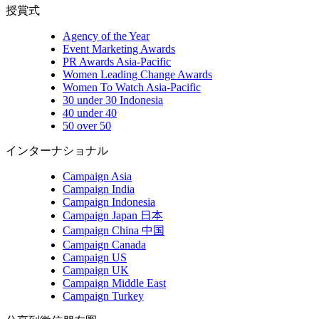
授賞式
Agency of the Year
Event Marketing Awards
PR Awards Asia-Pacific
Women Leading Change Awards
Women To Watch Asia-Pacific
30 under 30 Indonesia
40 under 40
50 over 50
インターナショナル
Campaign Asia
Campaign India
Campaign Indonesia
Campaign Japan 日本
Campaign China 中国
Campaign Canada
Campaign US
Campaign UK
Campaign Middle East
Campaign Turkey