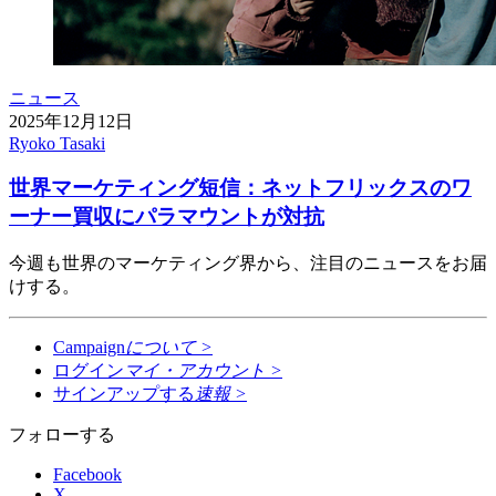
ニュース
2025年12月12日
Ryoko Tasaki
世界マーケティング短信：ネットフリックスのワ
ーナー買収にパラマウントが対抗
今週も世界のマーケティング界から、注目のニュースをお届
けする。
Campaign
について
>
ログイン
マイ・アカウント
>
サインアップする
速報
>
フォローする
Facebook
X