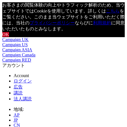
お客さまの閲覧体験の向上やトラフィック解析のため、当ウ
ェブサイトではCookieを使用しています。詳しくは
こちら
を
ご覧ください。このまま当ウェブサイトをご利用いただく際
には、当社の
プライバシーポリシー
ならびに
利用規約
に同意
いただいたものとみなします。
OK
Campaign UK
Campaign US
Campaign ASIA
Campaign Canada
Campaign RED
アカウント
Account
ログイン
広告
講読
法人講読
地域:
AP
JP
CN