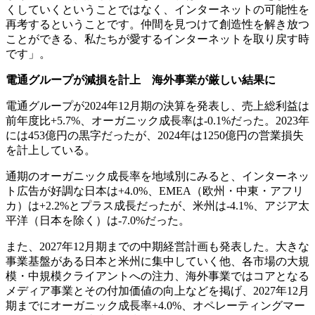
くしていくということではなく、インターネットの可能性を
再考するということです。仲間を見つけて創造性を解き放つ
ことができる、私たちが愛するインターネットを取り戻す時
です」。
電通グループが減損を計上 海外事業が厳しい結果に
電通グループが2024年12月期の決算を発表し、売上総利益は
前年度比+5.7%、オーガニック成長率は-0.1%だった。2023年
には453億円の黒字だったが、2024年は1250億円の営業損失
を計上している。
通期のオーガニック成長率を地域別にみると、インターネッ
ト広告が好調な日本は+4.0%、EMEA（欧州・中東・アフリ
カ）は+2.2%とプラス成長だったが、米州は-4.1%、アジア太
平洋（日本を除く）は-7.0%だった。
また、2027年12月期までの中期経営計画も発表した。大きな
事業基盤がある日本と米州に集中していく他、各市場の大規
模・中規模クライアントへの注力、海外事業ではコアとなる
メディア事業とその付加価値の向上などを掲げ、2027年12月
期までにオーガニック成長率+4.0%、オペレーティングマー