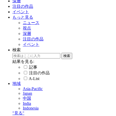
深層
注目の作品
イベント
もっと見る
ニュース
視点
深層
注目の作品
イベント
検索
結果を見る:
記事
注目の作品
A-List
地域
Asia-Pacific
Japan
中国
India
Indonesia
"見る"