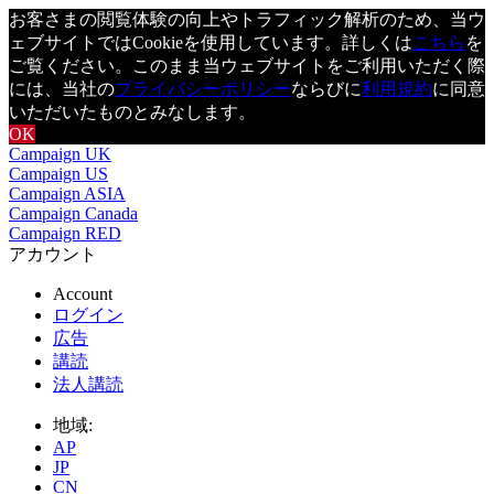
お客さまの閲覧体験の向上やトラフィック解析のため、当ウ
ェブサイトではCookieを使用しています。詳しくは
こちら
を
ご覧ください。このまま当ウェブサイトをご利用いただく際
には、当社の
プライバシーポリシー
ならびに
利用規約
に同意
いただいたものとみなします。
OK
Campaign UK
Campaign US
Campaign ASIA
Campaign Canada
Campaign RED
アカウント
Account
ログイン
広告
講読
法人講読
地域:
AP
JP
CN