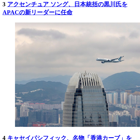
3
アクセンチュア ソング、日本統括の黒川氏を
APACの新リーダーに任命
4
キャセイパシフィック、名物「香港カーブ」を