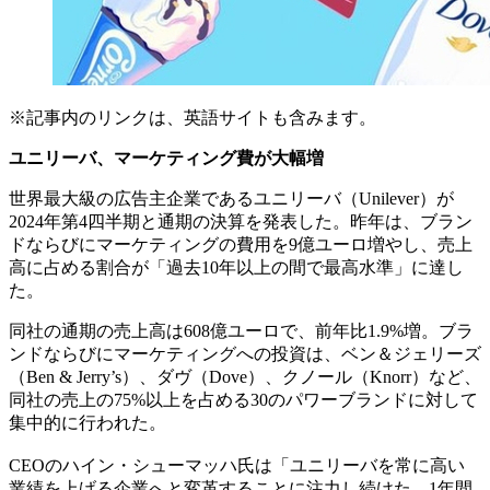
※記事内のリンクは、英語サイトも含みます。
ユニリーバ、マーケティング費が大幅増
世界最大級の広告主企業であるユニリーバ（Unilever）が
2024年第4四半期と通期の決算を発表した。昨年は、ブラン
ドならびにマーケティングの費用を9億ユーロ増やし、売上
高に占める割合が「過去10年以上の間で最高水準」に達し
た。
同社の通期の売上高は608億ユーロで、前年比1.9%増。ブラ
ンドならびにマーケティングへの投資は、ベン＆ジェリーズ
（Ben & Jerry’s）、ダヴ（Dove）、クノール（Knorr）など、
同社の売上の75%以上を占める30のパワーブランドに対して
集中的に行われた。
CEOのハイン・シューマッハ氏は「ユニリーバを常に高い
業績を上げる企業へと変革することに注力し続けた、1年間