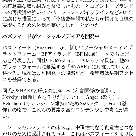
の有意義な取り組みを反映したもの」とコメント。ブランド
への再投資や強いイノベーション・パイプラインなど2024年
に講じた措置によって「今後数年間で私たちが掲げる目標の
実現するための体制が整いました」と述べた。
バズフィードがソーシャルメディアを開発中
バズフィード（Buzzfeed）が、新しいソーシャルメディアプ
ラットフォーム「BFアイランド（BF Island）」を立ち上げ
ると発表した。同社CEOのジョナ・ペレッティ氏は、他の
プラットフォームに蔓延する「SNARF」に対抗していくと
述べる。現在はまだ開発中の段階だが、希望者は早期アクセ
スを登録できる。
同氏がSNARFと呼ぶのはStakes（利害関係の強調）、
Novelty（目新しさを作りだすこと）、Anger（怒り）、
Retention（リテンション維持のためのハック）、Fear（恐
怖）の略で、これらの要素を含むコンテンツは中毒性が高
い。
「ソーシャルメディアの未来は、中毒性でなく創造性とつな
がりのために設計されるべき。これはバズフィードをより良