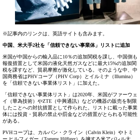
※記事内のリンクは、英語サイトも含みます。
中国、米大手
2
社を「信頼できない事業体」リストに追加
米国が中国からの輸入品に10％の追加関税を課し、中国側も
報復措置として米国の液化天然ガスなどに最大15%の追加関
税を課すなど、貿易摩擦が激化している。そのような中、中
国商務省はPHVコープ（PHV Corp）とイルミナ（Illumina）
を「信頼できない事業体リスト」に加えた。
「信頼できない事業体リスト」は2020年、米国がファーウェ
イ（華為技術）やZTE（中興通訊）などの機器の販売を制限
したことへの対抗措置として作られた。リストに載った事業
体には投資・貿易の禁止や罰金などの措置がとられる可能性
がある。
PVHコープは、カルバン・クライン（Calvin Klein）やトミ
ー ヒルフィガー（Tommy Hilfiger）を擁する米アパレル大