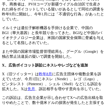
手。商務省は、PVHコープが新疆ウイグル自治区で生産さ
れた綿をボイコットしている疑いがあるとして同社の調査を
昨年9月に開始し、今年1月には「不適切な行為」があったと
していた。
イルミナは遺伝子解析機器を手掛ける企業で、中国の
BGI（華大基因）と長年競り合ってきた。BGIなど中国のバ
イオテクノロジー企業は、米国の国家安全保障に脅威を与え
るとして名指しされていた。
また中国の国家市場監督管理総局も、グーグル（Google）を
独占禁止法違反の疑いで調査を開始した。
X
、広告ボイコット訴訟にネスレやレゴなどを追加
X（旧ツイッター）は
昨年8月
に広告主団体や複数企業を訴
えていたが、今月1日にネスレ（Nestle）、レゴ（Lego）、
ピンタレスト（Pinterest）、シェル（Shell）などにも訴訟を
拡大した。Xは
先月
、訴訟相手を増やす意向を示していた。
この訴訟は、広告主企業が示し合わせてXへの広告出稿を取
りやめたことで、数十億米ドルの損害が発生したと主張する