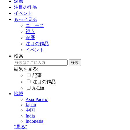
深層
注目の作品
イベント
もっと見る
ニュース
視点
深層
注目の作品
イベント
検索
結果を見る:
記事
注目の作品
A-List
地域
Asia-Pacific
Japan
中国
India
Indonesia
"見る"