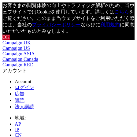
お客さまの閲覧体験の向上やトラフィック解析のため、当ウ
ェブサイトではCookieを使用しています。詳しくは
こちら
を
ご覧ください。このまま当ウェブサイトをご利用いただく際
には、当社の
プライバシーポリシー
ならびに
利用規約
に同意
いただいたものとみなします。
OK
Campaign UK
Campaign US
Campaign ASIA
Campaign Canada
Campaign RED
アカウント
Account
ログイン
広告
講読
法人講読
地域:
AP
JP
CN