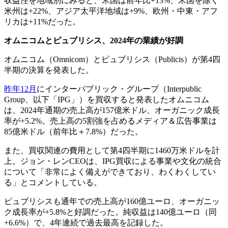
収益性を地域別にみると、米国は前年比+13%、米国を除く
米州は+22%、アジア太平洋地域は+9%、欧州・中東・アフ
リカは+11%だった。
オムニコムとピュブリシス、
2024
年の業績が好調
オムニコム（Omnicom）とピュブリシス（Publicis）が第4四
半期の決算を発表した。
昨年12月
にインターパブリック・グループ（Interpublic
Group、以下「IPG」）を買収すると発表したオムニコム
は、2024年通期の売上高が157億米ドル、オーガニック成長
率が+5.2%。売上高の5割強を占めるメディア＆広告事業は
85億米ドル（前年比＋7.8%）だった。
また、買収関連の費用として第4四半期に1460万米ドルを計
上。ジョン・レンCEOは、IPG買収による事業や文化の統合
について「非常によく備えができており、わくわくしてい
る」とコメントしている。
ピュブリシスも通年での売上高が160億ユーロ、オーガニッ
ク成長率が+5.8%と好調だった。純収益は140億ユーロ（同
+6.6%）で、4年連続で過去最高を記録した。