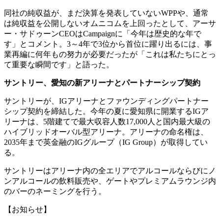
同社の純収益が、まだ決算を発表していないWPPや、通常
は純収益を公開しないオムニコムを上回ったとして、アーサ
ー・サドゥーンCEOはCampaignに「今年は歴史的な年で
す」とコメント。3～4年で3位から首位に躍り出るには、事
業再編に何年もの努力が必要だったが「これは私たちにとっ
て重要な瞬間です」と語った。
サントリー、愛知の新アリーナとパートナーシップ契約
サントリーが、IGアリーナとファウンディングパートナー
シップ契約を締結した。今年の夏に愛知県に開業するIGア
リーナは、5階建てで最大収容人数17,000人と国内最大級の
ハイブリッドオーバル型アリーナ。アリーナの命名権は、
2035年まで英金融のIGグループ（IG Group）が取得してい
る。
サントリーはアリーナ内の全エリアでアルコールならびにノ
ンアルコールの飲料販売や、ゲートやプレミアムラウンジ内
のバーのネーミングを行う。
【お知らせ】