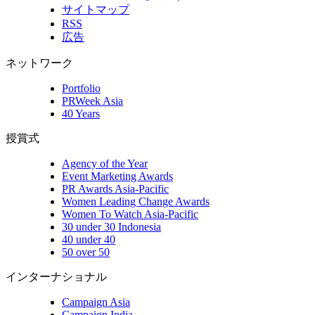
サイトマップ
RSS
広告
ネットワーク
Portfolio
PRWeek Asia
40 Years
授賞式
Agency of the Year
Event Marketing Awards
PR Awards Asia-Pacific
Women Leading Change Awards
Women To Watch Asia-Pacific
30 under 30 Indonesia
40 under 40
50 over 50
インターナショナル
Campaign Asia
Campaign India