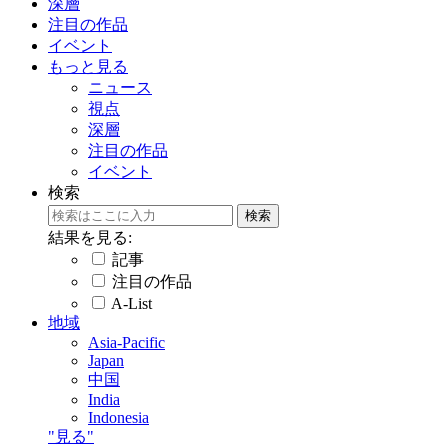
深層
注目の作品
イベント
もっと見る
ニュース
視点
深層
注目の作品
イベント
検索
結果を見る:
記事
注目の作品
A-List
地域
Asia-Pacific
Japan
中国
India
Indonesia
"見る"