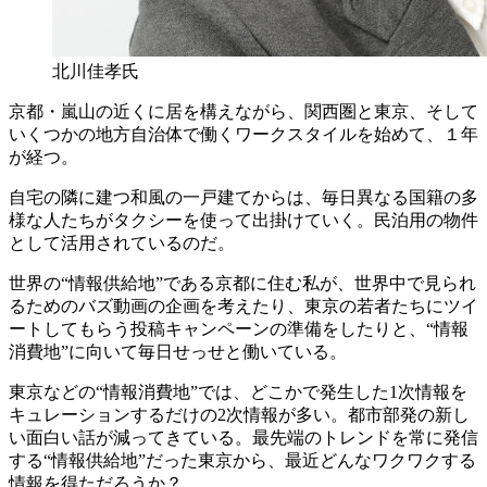
北川佳孝氏
京都・嵐山の近くに居を構えながら、関西圏と東京、そして
いくつかの地方自治体で働くワークスタイルを始めて、１年
が経つ。
自宅の隣に建つ和風の一戸建てからは、毎日異なる国籍の多
様な人たちがタクシーを使って出掛けていく。民泊用の物件
として活用されているのだ。
世界の“情報供給地”である京都に住む私が、世界中で見られ
るためのバズ動画の企画を考えたり、東京の若者たちにツイ
ートしてもらう投稿キャンペーンの準備をしたりと、“情報
消費地”に向いて毎日せっせと働いている。
東京などの“情報消費地”では、どこかで発生した1次情報を
キュレーションするだけの2次情報が多い。都市部発の新し
い面白い話が減ってきている。最先端のトレンドを常に発信
する“情報供給地”だった東京から、最近どんなワクワクする
情報を得ただろうか？