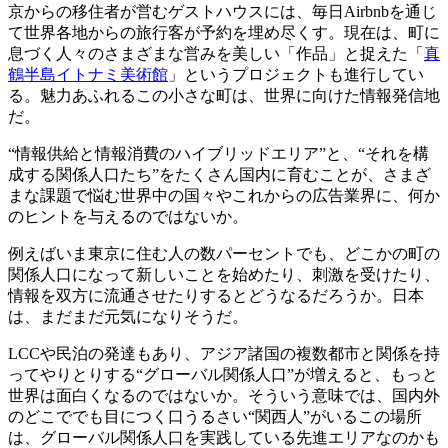
京からの移住者が営むゲストハウスには、毎日Airbnbを通じ
て世界各地からの旅行客が予約を埋め尽くす。現在は、町に
息づく人々のさまざまな営みを美しい「作品」と捉えた「
真
鶴半島イトナミ美術館
」というプロジェクトも進行してい
る。魅力あふれるこの小さな町は、世界に向けた情報発信地
だ。
“情報供給と情報消費のハイブリッドエリア”と、“それを構
成する関係人口たち”をたくさん国内に育むことが、さまざ
まな課題で悩む世界中の国々やこれからの広告業界に、何か
のヒントを与えるのではないか。
例えばいま東京に住む人の数パーセントでも、どこかの町の
関係人口になって新しいことを始めたり、刺激を受けたり、
情報を双方に流通させたりするとどうなるだろうか。日本
は、まだまだ元気になりそうだ。
LCCや民泊の発達もあり、アジア諸国の複数都市と関係を持
ってやりとりする“グローバル関係人口”が増えると、もっと
世界は面白くなるのではないか。そういう意味では、国内外
のどこででも目につく口うるさい“関西人”がいるこの場所
は、グローバル関係人口を実践している先進エリアなのかも