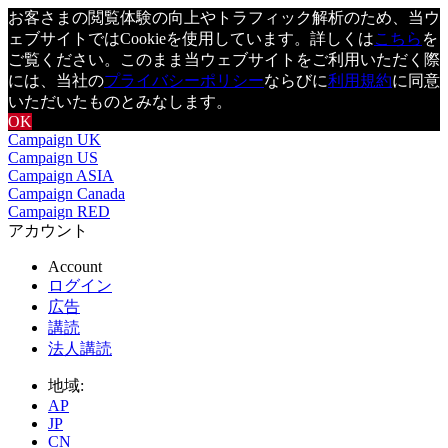
お客さまの閲覧体験の向上やトラフィック解析のため、当ウ
ェブサイトではCookieを使用しています。詳しくは
こちら
を
ご覧ください。このまま当ウェブサイトをご利用いただく際
には、当社の
プライバシーポリシー
ならびに
利用規約
に同意
いただいたものとみなします。
OK
Campaign UK
Campaign US
Campaign ASIA
Campaign Canada
Campaign RED
アカウント
Account
ログイン
広告
講読
法人講読
地域:
AP
JP
CN