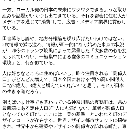
一方、ローカル発の日本の未来にワクワクできるような取り
組みや話題がいくつも出てきている。それを都会に住む人が
メディアを通じて“消費”して、広告・メディア業界に貢献し
ている。
田舎暮らし論や、地方分権論を繰り広げたいわけではない。
2次情報で満ち溢れ、情報が画一的になり始めた東京の状況
が、昨今のトランプ旋風によって露呈した「大多数の心を捉
えられていない、一極集中による虚像のコミュニケーション
環境」と、何か似ている。
人は好きなところに住めばいいし、昨今注目される「関係人
口」がどんどん増えて、日本全国における“質の高い関係人
口”が2億人、3億人と増えていけばいいと思う。それが日本
の生きる道だろう。
例えばいま仕事でも関わっている神奈川県の真鶴町は、県の
最西端にある定住人口8千人にも満たない、筆者が関係人口
となっている町だ。ここには「美の基準」といわれる町のデ
ザインコードが存在する。世界デザイン都市サミットに招待
され、世界中から建築やデザインの関係者が訪れる町だ。東