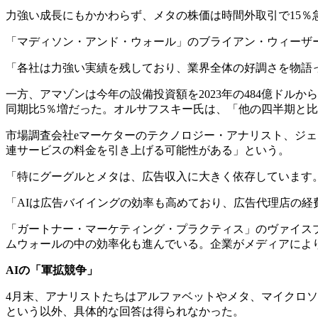
力強い成長にもかかわらず、メタの株価は時間外取引で15％
「マディソン・アンド・ウォール」のブライアン・ウィーザ
「各社は力強い実績を残しており、業界全体の好調さを物語
一方、アマゾンは今年の設備投資額を2023年の484億ドル
同期比5％増だった。オルサフスキー氏は、「他の四半期と
市場調査会社eマーケターのテクノロジー・アナリスト、ジェ
連サービスの料金を引き上げる可能性がある」という。
「特にグーグルとメタは、広告収入に大きく依存しています
「AIは広告バイイングの効率も高めており、広告代理店の経
「ガートナー・マーケティング・プラクティス」のヴァイス
ムウォールの中の効率化も進んでいる。企業がメディアによ
AIの
「
軍拡競争
」
4月末、アナリストたちはアルファベットやメタ、マイクロ
という以外、具体的な回答は得られなかった。