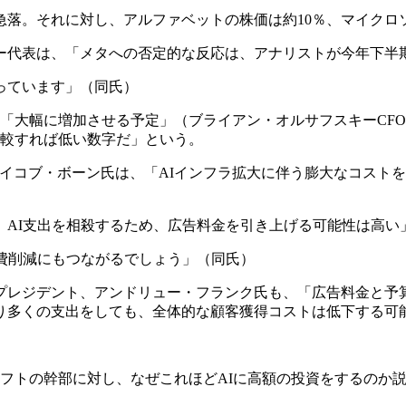
急落。それに対し、アルファベットの株価は約10％、マイクロ
ー代表は、「メタへの否定的な反応は、アナリストが今年下半
っています」（同氏）
から「大幅に増加させる予定」（ブライアン・オルサフスキーCF
比較すれば低い数字だ」という。
イコブ・ボーン氏は、「AIインフラ拡大に伴う膨大なコストを
。AI支出を相殺するため、広告料金を引き上げる可能性は高い
費削減にもつながるでしょう」（同氏）
プレジデント、アンドリュー・フランク氏も、「広告料金と予算
り多くの支出をしても、全体的な顧客獲得コストは低下する可
ソフトの幹部に対し、なぜこれほどAIに高額の投資をするのか