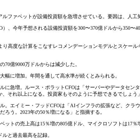
アルファベットが設備投資額を急増させている。要因は、人工
）、今年予想される設備投資額を300〜370億ドルから350〜4
、より高度な計算をこなすレコメンデーションモデルとスケール
の70億9000万ドルからは減少した。
が大幅に増加。年間を通して高水準が続くとみられる。
億ドルに急増。ルース・ポラットCFOは「サーバーやデータセ
か、それ以上になる。投資家もそのように予想できるでしょう
億ドル。エイミー・フッドCFOは「AIインフラの拡張など、ク
ろう。2023年の50％増になる」と指摘する。
ットの売上高は15％増の805億ドル、マイクロソフトは17％増
億ドルと過去最高を記録。