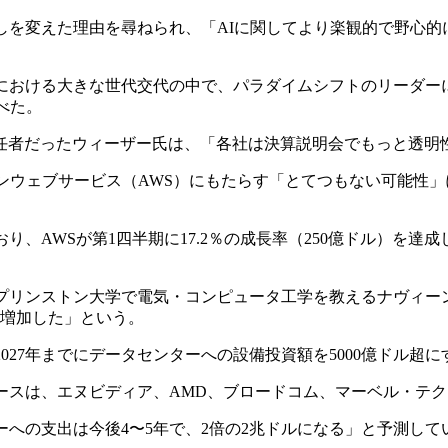
しを変えた理由を尋ねられ、「AIに関してより楽観的で野心的
における大きな世代交代の中で、パラダイムシフトのリーダー
べた。
責任者だったウィーザー氏は、「各社は決算説明会でもっと透明
ゾンウェブサービス（AWS）にもたらす「とてつもない可能性
」
り、AWSが第1四半期に17.2％の成長率（250億ドル）を達
プリンストン大学で電気・コンピュータ工学を教えるナヴィー
万％増加した」という。
027年までにデータセンターへの設備投資額を5000億ドル超
ースは、エヌビディア、AMD、ブロードコム、マーベル・テク
ーへの支出は今後4〜5年で、2倍の2兆ドルになる」と予測して