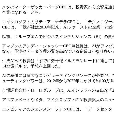
メタのマーク・ザッカーバーグCEOは、投資家から投資見通
企業になれる」とも。
マイクロソフトのサティア・ナデラCEOも、「テクノロジー
CEOは、「我が社は2016年以来、AIファーストの企業」と述
以前、グループエムでビジネスインテリジェンス（BI）の
アマゾンのアンディ・ジャッシーCEO兼社長は、AIがアマ
なく、予測やデータ管理の質を高めている企業はかなり多い
生成AIへの投資は「すでに数十億ドルのランレートに達してお
1433億ドルで、予想を上回った。
AIの稼働には膨大なコンピューティングリソースが必要だ。
ューティングパワーは、2012年から2022年にかけて約100
市場調査会社デローログループは、AIインフラへの支出が「2
アルファベットやメタ、マイクロソフトのAI投資拡大のニュ
エヌビディアのジェンスン・フアンCEOは、「データセンタ