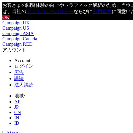
お客さまの閲覧体験の向上やトラフィック解析のため、当ウェブ
は、当社の
プライバシーポリシー
ならびに
利用規約
に同意い
OK
Campaign UK
Campaign US
Campaign ASIA
Campaign Canada
Campaign RED
アカウント
Account
ログイン
広告
講読
法人講読
地域:
AP
JP
CN
IN
ID