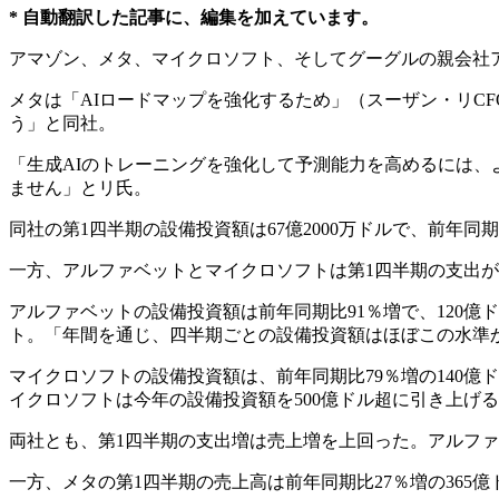
* 自動翻訳した記事に、編集を加えています。
アマゾン、メタ、マイクロソフト、そしてグーグルの親会社
メタは「AIロードマップを強化するため」（スーザン・リCFO
う」と同社。
「生成AIのトレーニングを強化して予測能力を高めるには
ません」とリ氏。
同社の第1四半期の設備投資額は67億2000万ドルで、前年同期
一方、アルファベットとマイクロソフトは第1四半期の支出
アルファベットの設備投資額は前年同期比91％増で、120
ト。「年間を通じ、四半期ごとの設備投資額はほぼこの水準
マイクロソフトの設備投資額は、前年同期比79％増の140
イクロソフトは今年の設備投資額を500億ドル超に引き上げるだ
両社とも、第1四半期の支出増は売上増を上回った。アルファベ
一方、メタの第1四半期の売上高は前年同期比27％増の365