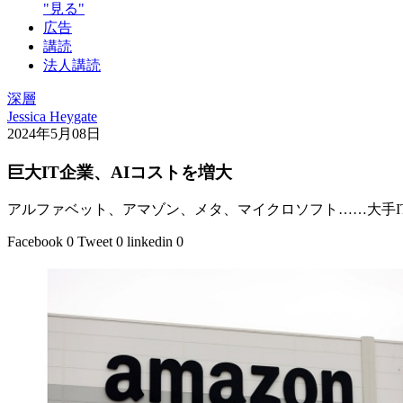
"見る"
広告
講読
法人講読
深層
Jessica Heygate
2024年5月08日
巨大IT企業、AIコストを増大
アルファベット、アマゾン、メタ、マイクロソフト……大手I
Facebook
0
Tweet
0
linkedin
0