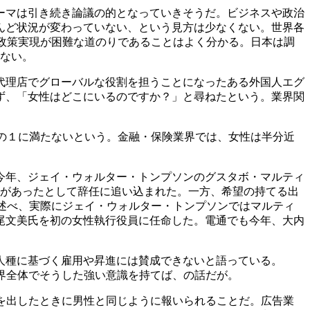
テーマは引き続き論議の的となっていきそうだ。ビジネスや政治
んど状況が変わっていない、という見方は少なくない。世界各
の政策実現が困難な道のりであることはよく分かる。日本は調
いない。
代理店でグローバルな役割を担うことになったある外国人エグ
ず、「女性はどこにいるのですか？」と尋ねたという。業界関
分の１に満たないという。金融・保険業界では、女性は半分近
今年、ジェイ・ウォルター・トンプソンのグスタボ・マルティ
動があったとして辞任に追い込まれた。一方、希望の持てる出
と述べ、実際にジェイ・ウォルター・トンプソンではマルティ
尾文美氏を初の女性執行役員に任命した。電通でも今年、大内
人種に基づく雇用や昇進には賛成できないと語っている。
業界全体でそうした強い意識を持てば、の話だが。
果を出したときに男性と同じように報いられることだ。広告業