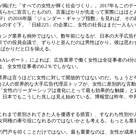
掲げた「すべての女性が輝く社会づくり」。2017年もこの
高らかに宣言したものの、言葉ばかりが先走って実際にはほと
F）の2016年版「ジェンダー・ギャップ指数」を見れば、そ
ールのすぐ下。「日経225」の企業に、女性の社長はまだ一人も
ィング業界も例外ではない。数年前になるが、日本の大手広告
京での役員会議で、ずらりと並んだのは男性ばかり。彼は思わ
性ばかりだと口を揃える。
AAレポート」によれば、広告業界で働く女性は全従事者の4
、全女性従事者の0.2％でしかない。
業界は言うほどに女性に対して開放的ではないのだ。ちょうど
う2人の世界的な大手広告代理店トップが、女性に差別的な言
は「女性のリーダーシップは進化にとって最も効果的な触媒」
。日本でもこうした兆しは見え始めている。博報堂は昨年、中
これまで差別されてきた人を優遇する措置）、すなわち性別や
本の男女同権の牽引役になれるのではないかとも考える。もっとも
告業界の門戸を叩くことだけではない。最も重要なのは、女性が成