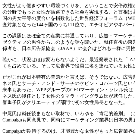
女性がより働きやすい環境づくりを、ということで安倍政権が
の分野でもっと女性が活躍できる社会を実現する、と首相は
国の男女平等の度合いを指数化した世界経済フォーラム（WE
査対象となった144ヶ国のうち111位で、エチオピアやネパ
この課題はほぼ全ての産業に共通しており、広告・マーケテ
ゼクティブの男性からこのような話を聞いた。就任直後の東
係者も、日本広告業協会（JAAA）の会合はどれも一様に男
確かに、状況はほぼ変わらないようだ。最近発表された「JA
くを占めている。そして広告界で役員に名を連ねている女性は
だがこれが日本特有の問題かと言えば、そうではない。広告
ネス氏とサーチ・アンド・サーチのケビン・ロバーツ氏とい
来事もあった。WPPグループのCEOマーティン・ソレル氏
ネス氏の後任として女性のタマラ・イングラム氏が就任した
智重子氏がクリエーティブ部門で初の女性局長となった。
中尾氏は就任後まもない取材で、いわゆる「肯定的差別」（
Campaignも同意見で、同時にマーケティング業界は日
Campaignが期待するのは、才能豊かな女性がもっと広