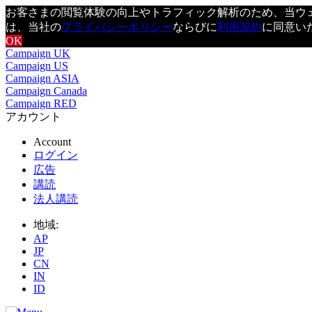
お客さまの閲覧体験の向上やトラフィック解析のため、当ウェブ
は、当社の
プライバシーポリシー
ならびに
利用規約
に同意い
OK
Campaign UK
Campaign US
Campaign ASIA
Campaign Canada
Campaign RED
アカウント
Account
ログイン
広告
講読
法人講読
地域:
AP
JP
CN
IN
ID