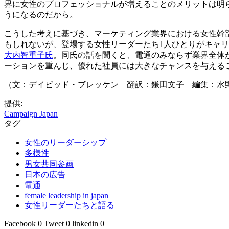
界に女性のプロフェッショナルが増えることのメリットは明
うになるのだから。
こうした考えに基づき、マーケティング業界における女性幹
もしれないが、登場する女性リーダーたち1人ひとりがキャ
大内智重子氏
。同氏の話を聞くと、電通のみならず業界全体
ーションを重んじ、優れた社員には大きなチャンスを与える
（文：デイビッド・ブレッケン 翻訳：鎌田文子 編集：水
提供:
Campaign Japan
タグ
女性のリーダーシップ
多様性
男女共同参画
日本の広告
電通
female leadership in japan
女性リーダーたちと語る
Facebook
0
Tweet
0
linkedin
0