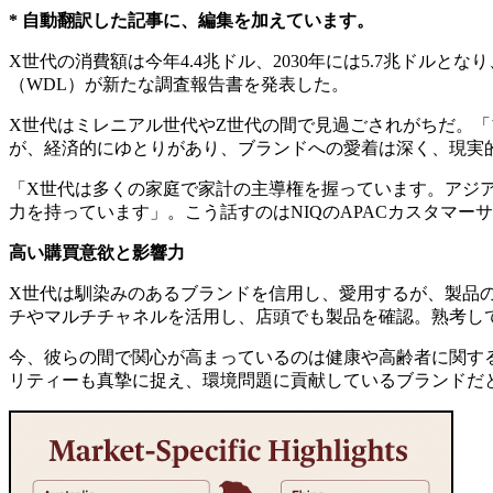
* 自動翻訳した記事に、編集を加えています。
X世代の消費額は今年4.4兆ドル、2030年には5.7兆ドルと
（WDL）が新たな調査報告書を発表した。
X世代はミレニアル世代やZ世代の間で見過ごされがちだ。
が、経済的にゆとりがあり、ブランドへの愛着は深く、現実
「X世代は多くの家庭で家計の主導権を握っています。アジ
力を持っています」。こう話すのはNIQのAPACカスタマ
高い
購買意欲
と
影響力
X世代は馴染みのあるブランドを信用し、愛用するが、製品
チやマルチチャネルを活用し、店頭でも製品を確認。熟考し
今、彼らの間で関心が高まっているのは健康や高齢者に関す
リティーも真摯に捉え、環境問題に貢献しているブランドだ