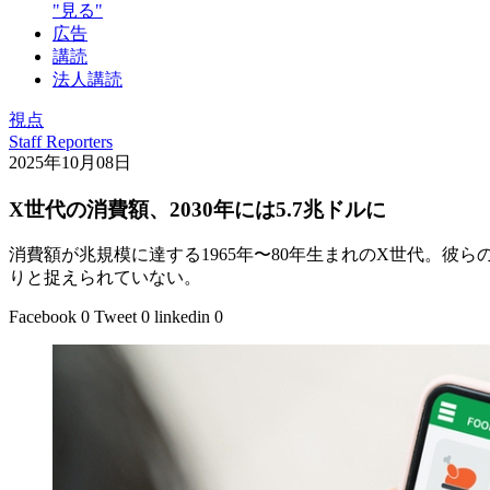
"見る"
広告
講読
法人講読
視点
Staff Reporters
2025年10月08日
X世代の消費額、2030年には5.7兆ドルに
消費額が兆規模に達する1965年〜80年生まれのX世代。彼
りと捉えられていない。
Facebook
0
Tweet
0
linkedin
0