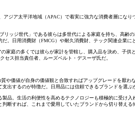
なり、アジア太平洋地域（APAC）で着実に強力な消費者層になり
「ブリッジ世代」である彼らは多世代による家庭を持ち、高齢
的だ。日用消費財（FMCG）や耐久消費財、テック関連企業に
アの家庭の多くでは彼らが家計を管轄し、購入品を決め、子供
ーサクセス担当責任者、ルーズベルト・デスーザ氏だ。
の質や価値が自身の価値観と合致すればアップグレードを厭わ
て支出するのが特徴だ。日用品には信頼できるブランドを選ぶ
る製品。生活の利便性を高めるテクノロジーも積極的に受け入
と判断すれば、これまで愛用していたブランドから切り替える