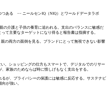
つつある −− ニールセンIQ（NIQ）とワールドデータラボ
の親の介護と子供の養育に追われる。支出のバランスに敏感だ
とって主要なターゲットになり得ると報告書は指摘する。
と親の両方の面倒を見る。ブランドにとって無視できない影響
ない。ショッピングの仕方もスマートで、デジタルでのリサー
が、家族のためならば時に惜しげもなく支出をする。
れるが、プライバシーの保護には敏感に反応する。サステナビ
傾向が強い。