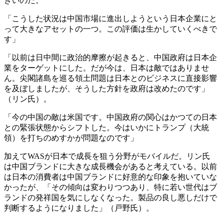
きいのだ。
「こうした状況は中国市場に進出しようという日本企業にと
って大きなアセットの一つ。この評価は生かしていくべきで
す」
「以前は日中間に政治的摩擦が起きると、中国政府は日本企
業をターゲットにした。だが今は、日本は敵ではありませ
ん。尖閣諸島を巡る領土問題は日本とのビジネスに直接影響
を及ぼしましたが、そうした方針を政府は改めたのです」
（リン氏）。
「今の中国の敵は米国です。中国政府の関心はかつての日本
との緊張状態からシフトした。今はいかにトランプ（大統
領）を打ちのめすかが問題なのです」
加えてWASが日本で成長を狙う分野がモバイルだ。リン氏
は中国ブランドに大きな成長機会があると考えている。以前
は日本の消費者は中国ブランドに好意的な印象を抱いていな
かったが、「その傾向は変わりつつあり、特に若い世代はブ
ランドの発祥国を気にしなくなった。製品の良し悪しだけで
判断するようになりました」（戸野氏）。