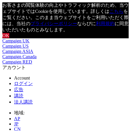
お客さまの閲覧体験の向上やトラフィック解析のため、当ウ
ェブサイトではCookieを使用しています。詳しくは
こちら
を
ご覧ください。このまま当ウェブサイトをご利用いただく際
には、当社の
プライバシーポリシー
ならびに
利用規約
に同意
いただいたものとみなします。
OK
Campaign UK
Campaign US
Campaign ASIA
Campaign Canada
Campaign RED
アカウント
Account
ログイン
広告
講読
法人講読
地域:
AP
JP
CN