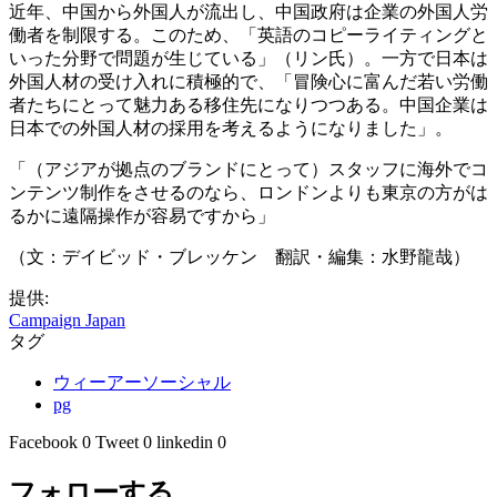
近年、中国から外国人が流出し、中国政府は企業の外国人労
働者を制限する。このため、「英語のコピーライティングと
いった分野で問題が生じている」（リン氏）。一方で日本は
外国人材の受け入れに積極的で、「冒険心に富んだ若い労働
者たちにとって魅力ある移住先になりつつある。中国企業は
日本での外国人材の採用を考えるようになりました」。
「（アジアが拠点のブランドにとって）スタッフに海外でコ
ンテンツ制作をさせるのなら、ロンドンよりも東京の方がは
るかに遠隔操作が容易ですから」
（文：デイビッド・ブレッケン 翻訳・編集：水野龍哉）
提供:
Campaign Japan
タグ
ウィーアーソーシャル
pg
Facebook
0
Tweet
0
linkedin
0
フォローする