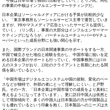
「今後は日本市場で独自の活動をしていく」とリン氏。同社
の事業の中核はインフルエンサーマーケティングだ。
日本企業はソーシャルメディアにかける予算が比較的少な
い。「東京事務所もソーシャルサービス主導で運営していき
ますが、PRやマスメディア広告といったサービスも提供し
ていく」（リン氏）。事業の大部分はインフルエンサーマー
ケティングになろうが、バーチャルユーチューバーやVチュ
ーバーといった成長分野にも強い関心を示す。
また、国際ブランドの日本関連事業のサポートをする一方、
中国で確立させた地位と経験を生かし、中国市場に狙いを定
める日本企業のサポートも行っていく。中国事務所には110
人のスタッフがおり、22社のクライアントと長期にわたる関
係を築いているという。
「中国市場はデジタルエコシステムや国の規制、変化のペー
スなどが独特で、外部の者にとって理解しにくい」と戸野
氏。その一方、「日本企業は中国市場での成長をより真剣に
考えるようになってきています」。更に訪日中国人は依然と
して増加傾向で、多くの中国人は日本製品の方が中国製品よ
りも優れているという印象を抱く。日本製品へのニーズは大