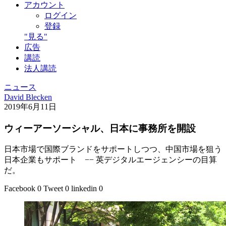
アカウント
ログイン
登録
"見る"
広告
講読
法人講読
ニュース
David Blecken
2019年6月11日
ウィーアーソーシャル、日本に事務所を開設
日本市場で国際ブランドをサポートしつつ、中国市場を狙う
日本企業もサポート −− 英デジタルエージェンシーの目算
だ。
Facebook
0
Tweet
0
linkedin
0