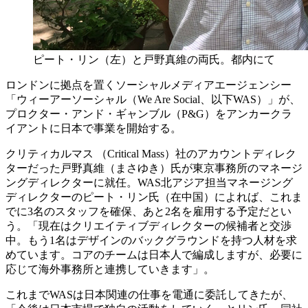
ピート・リン（左）と戸野真維の両氏。都内にて
ロンドンに拠点を置くソーシャルメディアエージェンシー
「ウィーアーソーシャル（We Are Social、以下WAS）」が、
プロクター・アンド・ギャンブル（P&G）をアンカークラ
イアントに日本で事業を開始する。
クリティカルマス （Critical Mass）社のアカウントディレク
ターだった戸野真維（まさゆき）氏が東京事務所のマネージ
ングディレクターに就任。WAS北アジア担当マネージング
ディレクターのピート・リン氏（在中国）によれば、これま
でに3名のスタッフを確保、あと2名を雇用する予定だとい
う。「現在はクリエイティブディレクターの候補者と交渉
中。もう1名はデザインのバックグラウンドを持つ人材を求
めています。コアのチームは日本人で編成しますが、必要に
応じて海外事務所と連携していきます」。
これまでWASは日本関連の仕事を電通に委託してきたが、