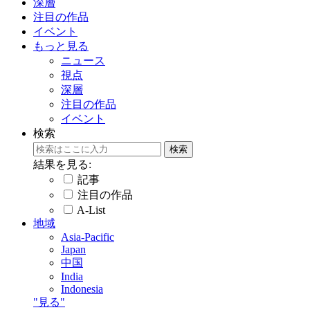
深層
注目の作品
イベント
もっと見る
ニュース
視点
深層
注目の作品
イベント
検索
結果を見る:
記事
注目の作品
A-List
地域
Asia-Pacific
Japan
中国
India
Indonesia
"見る"