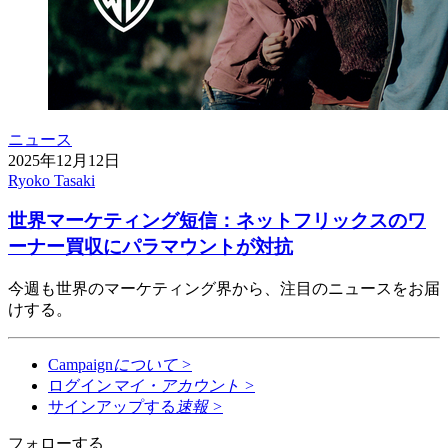
ニュース
2025年12月12日
Ryoko Tasaki
世界マーケティング短信：ネットフリックスのワ
ーナー買収にパラマウントが対抗
今週も世界のマーケティング界から、注目のニュースをお届
けする。
Campaign
について
>
ログイン
マイ・アカウント
>
サインアップする
速報
>
フォローする