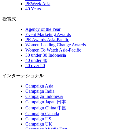
PRWeek Asia
40 Years
授賞式
Agency of the Year
Event Marketing Awards
PR Awards Asia-Pacific
Women Leading Change Awards
Women To Watch Asia-Pacific
30 under 30 Indonesia
40 under 40
50 over 50
インターナショナル
Campaign Asia
Campaign India
Campaign Indonesia
Campaign Japan 日本
Campaign China 中国
Campaign Canada
Campaign US
Campaign UK