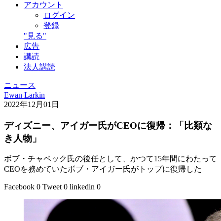
アカウント
ログイン
登録
"見る"
広告
講読
法人講読
ニュース
Ewan Larkin
2022年12月01日
ディズニー、アイガー氏がCEOに復帰：「比類な
き人物」
ボブ・チャペック氏の後任として、かつて15年間にわたって
CEOを務めていたボブ・アイガー氏がトップに復帰した
Facebook
0
Tweet
0
linkedin
0