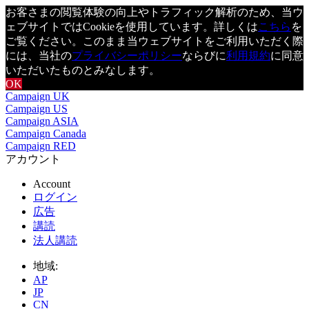
お客さまの閲覧体験の向上やトラフィック解析のため、当ウ
ェブサイトではCookieを使用しています。詳しくは
こちら
を
ご覧ください。このまま当ウェブサイトをご利用いただく際
には、当社の
プライバシーポリシー
ならびに
利用規約
に同意
いただいたものとみなします。
OK
Campaign UK
Campaign US
Campaign ASIA
Campaign Canada
Campaign RED
アカウント
Account
ログイン
広告
講読
法人講読
地域:
AP
JP
CN