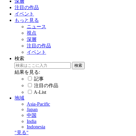
深層
注目の作品
イベント
もっと見る
ニュース
視点
深層
注目の作品
イベント
検索
結果を見る:
記事
注目の作品
A-List
地域
Asia-Pacific
Japan
中国
India
Indonesia
"見る"