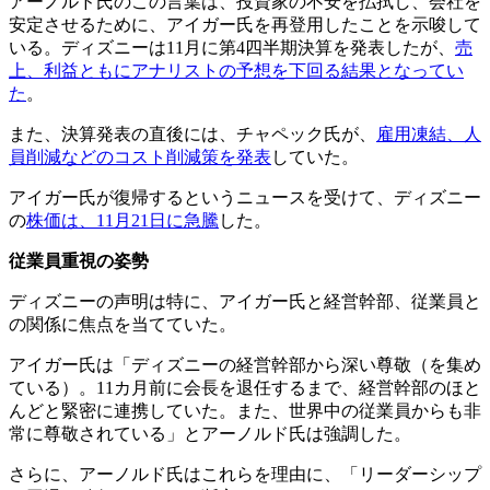
アーノルド氏のこの言葉は、投資家の不安を払拭し、会社を
安定させるために、アイガー氏を再登用したことを示唆して
いる。ディズニーは11月に第4四半期決算を発表したが、
売
上、利益ともにアナリストの予想を下回る結果となってい
た
。
また、決算発表の直後には、チャペック氏が、
雇用凍結、人
員削減などのコスト削減策を発表
していた。
アイガー氏が復帰するというニュースを受けて、ディズニー
の
株価は、11月21日に急騰
した。
従業員重視の姿勢
ディズニーの声明は特に、アイガー氏と経営幹部、従業員と
の関係に焦点を当てていた。
アイガー氏は「ディズニーの経営幹部から深い尊敬（を集め
ている）。11カ月前に会長を退任するまで、経営幹部のほと
んどと緊密に連携していた。また、世界中の従業員からも非
常に尊敬されている」とアーノルド氏は強調した。
さらに、アーノルド氏はこれらを理由に、「リーダーシップ