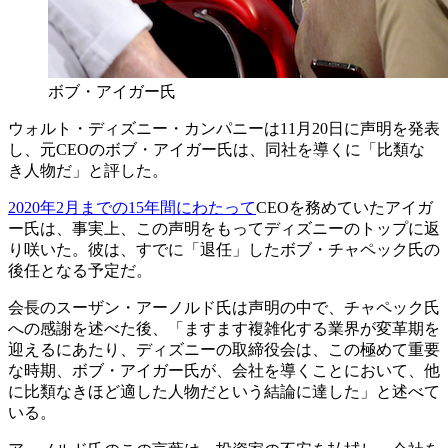
ボブ・アイガー氏
ウォルト・ディズニー・カンパニーは11月20日に声明を発表
し、元CEOのボブ・アイガー氏は、同社を導くに「比類な
き人物だ」と評した。
2020年2月までの15年間にわたって
CEOを務めていたアイガ
ー氏は、事実上、この声明をもってディズニーのトップに返
り咲いた。彼は、すでに「退任」したボブ・チャペック氏の
後任となる予定だ。
会長のスーザン・アーノルド氏は声明の中で、チャペック氏
への感謝を述べた後、「ますます複雑化する業界が変革期を
迎えるにあたり、ディズニーの取締役会は、この極めて重要
な時期、ボブ・アイガー氏が、会社を導くことにおいて、他
に比類なきほど適した人物だという結論に達した」と述べて
いる。