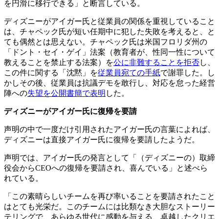
を円滑に移行できる」と断言している。
ディズニーがアイガー氏と従業員の関係を重視していること
は、チャペック氏が短い任期中に犯した失敗を考えると、と
ても偶然とは思えない。チャペック氏は米国フロリダ州の
「ドント・セイ・ゲイ」法案（教育者が、性同一性について
教えることを禁止する法案）を
公に非難することを拒否
し、
この件に関する「沈黙」を
従業員宛ての手紙
で謝罪した。し
かしその後、従業員は抗議デモを敢行し、対応を怠った経営
陣への
失望を公開書簡で表明
した。
ディズニーがアイガー氏に復帰を要請
声明の中で一度だけ引用されたアイガー氏の言葉によれば、
ディズニーは直接アイガー氏に復帰を要請したようだ。
声明では、アイガー氏の発言として「（ディズニーの）取締
役会からCEOへの復帰を要請され、喜んでいる」と述べら
れている。
「この素晴らしいチームを再び率いることを要請されたこと
はとても光栄だ。このチームには比類なき大胆なストーリー
テリングで、あらゆる世代に感動を与える、卓越したクリエ