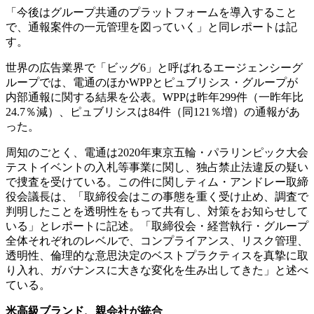
「今後はグループ共通のプラットフォームを導入すること
で、通報案件の一元管理を図っていく」と同レポートは記
す。
世界の広告業界で「ビッグ6」と呼ばれるエージェンシーグ
ループでは、電通のほかWPPとピュブリシス・グループが
内部通報に関する結果を公表。WPPは昨年299件（一昨年比
24.7％減）、ピュブリシスは84件（同121％増）の通報があ
った。
周知のごとく、電通は2020年東京五輪・パラリンピック大会
テストイベントの入札等事業に関し、独占禁止法違反の疑い
で捜査を受けている。この件に関しティム・アンドレー取締
役会議長は、「取締役会はこの事態を重く受け止め、調査で
判明したことを透明性をもって共有し、対策をお知らせして
いる」とレポートに記述。「取締役会・経営執行・グループ
全体それぞれのレベルで、コンプライアンス、リスク管理、
透明性、倫理的な意思決定のベストプラクティスを真摯に取
り入れ、ガバナンスに大きな変化を生み出してきた」と述べ
ている。
米高級ブランド、親会社が統合