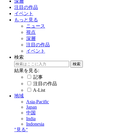
深層
注目の作品
イベント
もっと見る
ニュース
視点
深層
注目の作品
イベント
検索
結果を見る:
記事
注目の作品
A-List
地域
Asia-Pacific
Japan
中国
India
Indonesia
"見る"