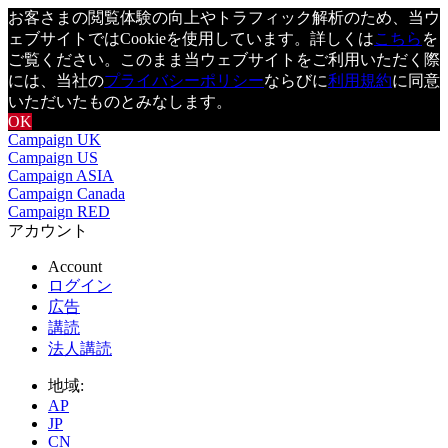
お客さまの閲覧体験の向上やトラフィック解析のため、当ウ
ェブサイトではCookieを使用しています。詳しくは
こちら
を
ご覧ください。このまま当ウェブサイトをご利用いただく際
には、当社の
プライバシーポリシー
ならびに
利用規約
に同意
いただいたものとみなします。
OK
Campaign UK
Campaign US
Campaign ASIA
Campaign Canada
Campaign RED
アカウント
Account
ログイン
広告
講読
法人講読
地域:
AP
JP
CN