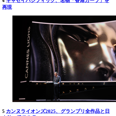
4
キャセイパシフィック、名物「香港カーブ」を
再現
5
カンヌライオンズ2025、グランプリ全作品と日