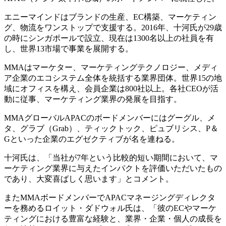
エニーマインドはブランドの生産、EC構築、マーケティン
グ、物流をワンストップで支援する。2016年、十河氏が29歳
の時にシンガポールで設立、現在は1300名以上の社員を有
し、世界13市場で事業を展開する。
MMAはマーケター、マーケティングテクノロジー、メディ
ア企業のエコシステム全体を統括する業界団体。世界15の地
域にオフィスを構え、会員企業は800社以上。各社CEOが活
動に従事、マーケティング業界の発展を目指す。
MMAグローバルAPACのボードメンバーにはグーグル、メ
タ、グラブ（Grab）、ティックトック、ピュブリシス、P＆
Gといった企業のエグゼクティブが名を連ねる。
十河氏は、「当社が7年という比較的短い期間において、マ
ーケティング業界に与えたインパクトを評価いただいたもの
であり、大変喜ばしく思います」とコメント。
またMMAボードメンバーでAPACマネージングディレクタ
ーを務めるロイット・ダドウォル氏は、「彼のECやマーケ
ティングにおける豊富な経験と、業界・企業・個人の成長を