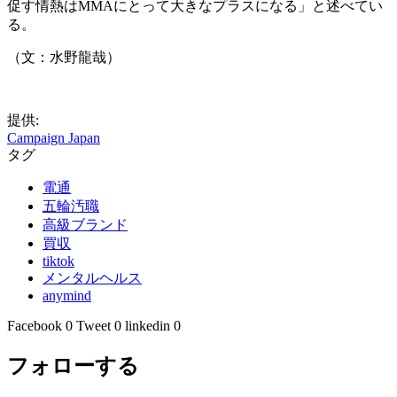
促す情熱はMMAにとって大きなプラスになる」と述べてい
る。
（文：水野龍哉）
提供:
Campaign Japan
タグ
電通
五輪汚職
高級ブランド
買収
tiktok
メンタルヘルス
anymind
Facebook
0
Tweet
0
linkedin
0
フォローする