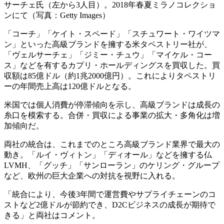
サーチェ氏（左から3人目）。2018年春夏ミラノコレクショ
ンにて（写真：Getty Images）
「コーチ」「ケイト・スペード」「スチュワート・ワイツマ
ン」といった高級ブランドを擁する米タペストリー社が、
「ヴェルサーチェ」「ジミー・チュウ」「マイケル・コー
ス」などを有するカプリ・ホールディングスを買収した。買
収額は85億ドル（約1兆2000億円）。これによりタペストリ
ーの年間売上高は120億ドルとなる。
米国では個人消費が停滞傾向を示し、高級ブランドは成長の
糸口を模索する。合併・買収による事業の拡大・多角化は増
加傾向だ。
両社の統合は、これまでのところ高級ブランド業界で最大の
動き。「ルイ・ヴィトン」「ディオール」などを擁する仏
LVMH、「グッチ」「サンローラン」のケリング・グループ
など、欧州の巨大企業への対抗を視野に入れる。
「統合により、今後3年間で運営費やサプライチェーンのコ
ストなど2億ドルが節約でき、D2Cビジネスの成長が期待で
きる」と両社はコメント。