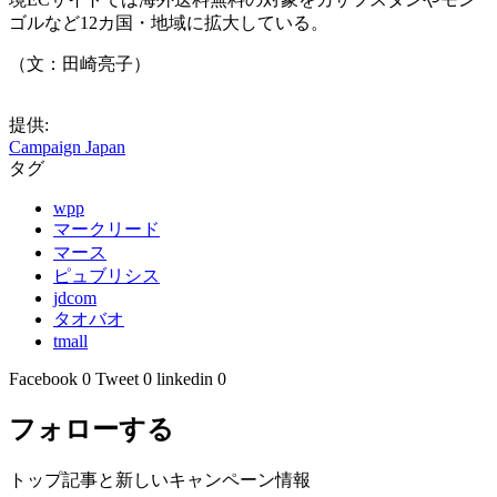
ゴルなど12カ国・地域に拡大している。
（文：田崎亮子）
提供:
Campaign Japan
タグ
wpp
マークリード
マース
ピュブリシス
jdcom
タオバオ
tmall
Facebook
0
Tweet
0
linkedin
0
フォローする
トップ記事と新しいキャンペーン情報