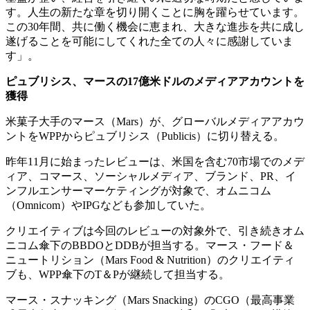
す。人生の新たな章を切り開くことに胸を躍らせています。
この30年間、共に働く機会に恵まれ、大きな進歩を共に成し
遂げることを可能にしてくれた全ての人々に感謝していま
す」。
ピュブリシス、マースの
17
億米ドルのメディアアカウントを
獲得
米菓子大手のマース（Mars）が、グローバルメディアアカウ
ントをWPPからピュブリシス（Publicis）に切り替える。
昨年11月に始まったレビューは、米国を含む70市場でのメデ
ィア、コマース、ソーシャルメディア、ブランド、PR、イ
ンフルエンサーマーケティングが対象で、オムニコム
（Omnicom）やIPGなども参加していた。
クリエイティブは今回のレビューの対象外で、引き続きオム
ニコム傘下のBBDOとDDBが担当する。マース・フード＆
ニュートリション（Mars Food & Nutrition）のクリエイティ
ブも、WPP傘下のT＆Pが継続して担当する。
マース・スナッキング（Mars Snacking）のCGO（最高事業