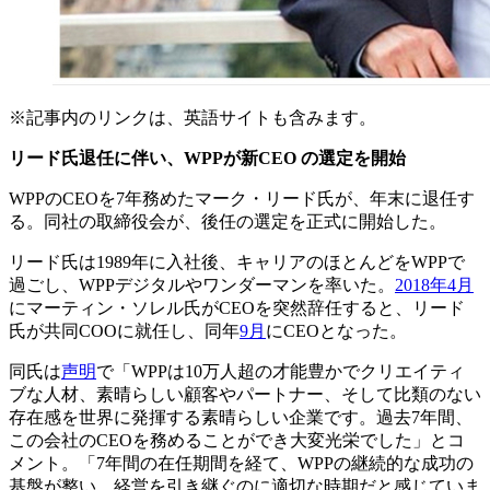
※記事内のリンクは、英語サイトも含みます。
リード氏退任に伴い、
WPP
が新
CEO
の選定を開始
WPPのCEOを7年務めたマーク・リード氏が、年末に退任す
る。同社の取締役会が、後任の選定を正式に開始した。
リード氏は1989年に入社後、キャリアのほとんどをWPPで
過ごし、WPPデジタルやワンダーマンを率いた。
2018年4月
にマーティン・ソレル氏がCEOを突然辞任すると、リード
氏が共同COOに就任し、同年
9月
にCEOとなった。
同氏は
声明
で「WPPは10万人超の才能豊かでクリエイティ
ブな人材、素晴らしい顧客やパートナー、そして比類のない
存在感を世界に発揮する素晴らしい企業です。過去7年間、
この会社のCEOを務めることができ大変光栄でした」とコ
メント。「7年間の在任期間を経て、WPPの継続的な成功の
基盤が整い、経営を引き継ぐのに適切な時期だと感じていま