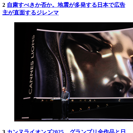
2
自粛すべきか否か。地震が多発する日本で広告
主が直面するジレンマ
3
カンヌライオンズ2025、グランプリ全作品と日