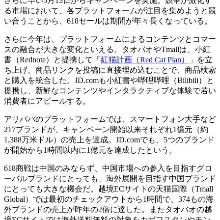
さらに早い5月13日からキャンペーンを実施。競争が激化す
る市場において、各プラットフォームが注目を集めようと競
い合うことから、618セールは期間が年々長くなっている。
さらに今年は、プラットフォームによるコンテンツとコマー
スの融合が大きな変化といえる。タオバオやTmallは、小紅
書（Rednote）と提携して「
紅猫計画（Red Cat Plan）
」を立
ち上げ、商品リンクを投稿に直接埋め込むことで、商品検索
と購入を統合した。JD.comも小紅書や哔哩哔哩（Bilibili）と
提携し、新鮮なコンテンツやインタラクティブな体験で若い
消費者にアピールする。
アリババのプラットフォームでは、スマートフォン大手など
217ブランドが、キャンペーン開始以来それぞれ1億元（約
1,388万米ドル）の売上を達成。JD.comでも、5つのブランド
が開始から1時間以内に1億元を達成したという。
618商戦は中国のみならず、中国市場への参入を目指すグロ
ーバルブランドにとっても、海外展開を目指す中国ブランド
にとっても大きな機会だ。越境ECサイトの天猫国際（Tmall
Global）では最初のチェックアウトから1時間で、374もの海
外ブランドの売上が昨年の2倍に達した。またタオバオの越
境ECサイトでは海外送料無料の対象をカザフスタンやモン