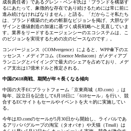
成長責任者）であるグレン・ベンギ氏は「ブランドを構築す
るにあたって、象徴的な存在であり続けるためには常に前に
進み続けなければなりません」と語る。「だからこそ私たち
は、ブランド構築のための斬新なビジョンを掲げ、大胆なデ
ザインと価値創造の加速に基づく成長戦略へと見直していま
す。業界をリードするエージェンシーのエコシステムは、こ
のビジョンを実現するための次のピースなのです」。
コンバージェンス（COMvergence）によると、WPP傘下のエ
ッセンス・メディアコム（Essence Mediacom）がメディアプ
ランニングとバイイングで最大のシェアを占めており、メデ
ィア支出は17億米ドルと推定される。
中国の
618
商戦、期間が年々長くなる傾向
中国の大手ECプラットフォーム「京東商城（JD.com）」は
毎年、設立日を記念して6月18日に「618セール」を行い、競
合するECサイトもセールやイベントを大々的に実施してい
る。
今年はJD.comのセールが5月30日から開始し、ライバルであ
るアリババグループの淘宝（タオバオ）や天猫（Tmall）は