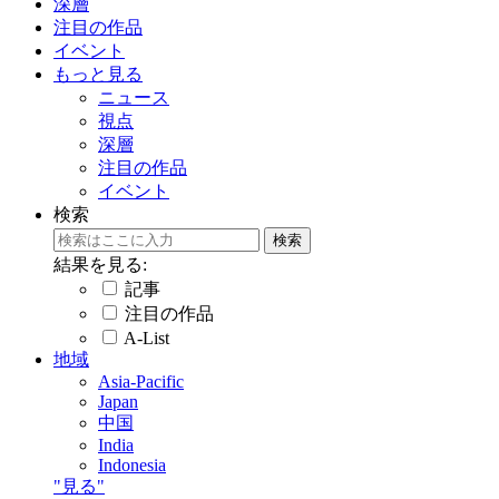
深層
注目の作品
イベント
もっと見る
ニュース
視点
深層
注目の作品
イベント
検索
結果を見る:
記事
注目の作品
A-List
地域
Asia-Pacific
Japan
中国
India
Indonesia
"見る"