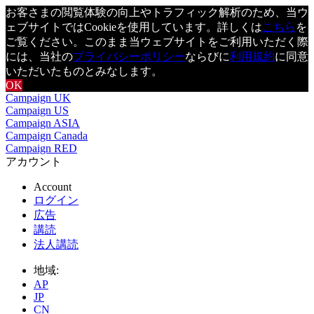
お客さまの閲覧体験の向上やトラフィック解析のため、当ウ
ェブサイトではCookieを使用しています。詳しくは
こちら
を
ご覧ください。このまま当ウェブサイトをご利用いただく際
には、当社の
プライバシーポリシー
ならびに
利用規約
に同意
いただいたものとみなします。
OK
Campaign UK
Campaign US
Campaign ASIA
Campaign Canada
Campaign RED
アカウント
Account
ログイン
広告
講読
法人講読
地域:
AP
JP
CN