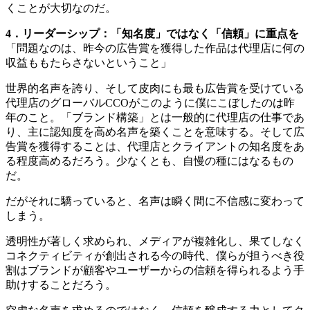
くことが大切なのだ。
4．リーダーシップ：「知名度」ではなく「信頼」に重点を
「問題なのは、昨今の広告賞を獲得した作品は代理店に何の
収益ももたらさないということ」
世界的名声を誇り、そして皮肉にも最も広告賞を受けている
代理店のグローバルCCOがこのように僕にこぼしたのは昨
年のこと。「ブランド構築」とは一般的に代理店の仕事であ
り、主に認知度を高め名声を築くことを意味する。そして広
告賞を獲得することは、代理店とクライアントの知名度をあ
る程度高めるだろう。少なくとも、自慢の種にはなるもの
だ。
だがそれに驕っていると、名声は瞬く間に不信感に変わって
しまう。
透明性が著しく求められ、メディアが複雑化し、果てしなく
コネクティビティが創出される今の時代、僕らが担うべき役
割はブランドが顧客やユーザーからの信頼を得られるよう手
助けすることだろう。