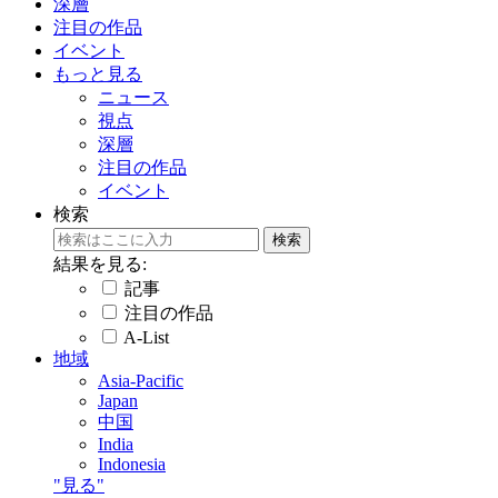
深層
注目の作品
イベント
もっと見る
ニュース
視点
深層
注目の作品
イベント
検索
結果を見る:
記事
注目の作品
A-List
地域
Asia-Pacific
Japan
中国
India
Indonesia
"見る"