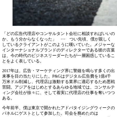
「どの広告代理店やコンサルタント会社に相談すればいいの
か、もう分からなくなった」 −− つい先頃、僕が親しく
しているクライアントがこのように嘆いていた。メジャーな
インターナショナルブランドのディレクターである彼の言葉
は、今の時代のビジネスリーダーたちが一層困惑しているこ
とをよく表している。
2017年は、広告・マーケティング界に警鐘を鳴らす多くの出
来事を目の当たりにした。P&Gはデジタル広告費を1億4千
万米ドル削減し、代理店は激動する業界に適応するため悪戦
苦闘。アジアをはじめとするあらゆる地域では、コンサルテ
ィング会社が徐々に、そして着実に代理店の仕事を奪いつつ
ある。
今年前半、僕は東京で開かれたアドバタイジングウィークの
パネルにゲストとして参加した。司会を務めたのは