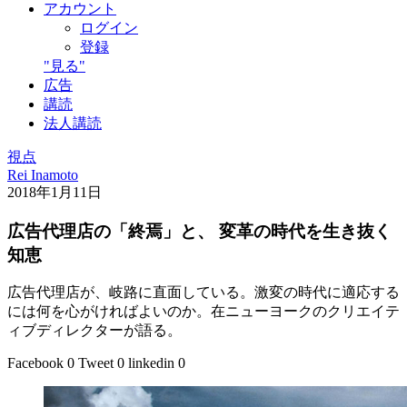
アカウント
ログイン
登録
"見る"
広告
講読
法人講読
視点
Rei Inamoto
2018年1月11日
広告代理店の「終焉」と、 変革の時代を生き抜く
知恵
広告代理店が、岐路に直面している。激変の時代に適応する
には何を心がければよいのか。在ニューヨークのクリエイテ
ィブディレクターが語る。
Facebook
0
Tweet
0
linkedin
0