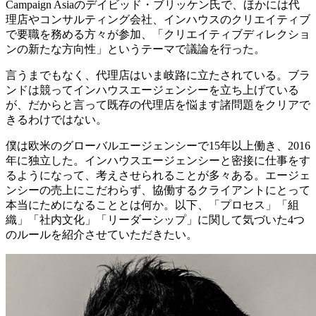
Campaign Asiaのデイビッド・ブリッケン氏で、ほかには代
理店やコンサルティング会社、インハウスのクリエイティブ
で要職を務める方々が参加、「クリエイティブディレクショ
ンの新たな方向性」というテーマで議論を行った。
言うまでもなく、代理店はいま岐路に立たされている。ブラ
ンドは競ってインハウスエージェンシーを立ち上げている
が、だからと言って既存の代理店を悩ます諸問題をクリアで
きるわけではない。
僕は欧米のグローバルエージェンシーで15年以上働き、2016
年に独立した。インハウスエージェンシーと密接に仕事をす
るようになって、考えさせられることが多々ある。エージェ
ンシーの売上にこだわらず、協働するクライアントにとって
本当にためになることとは何か。以下、「プロセス」「組
織」「社内文化」「リーダーシップ」に関して気づいた4つ
のルールを紹介させていただきたい。