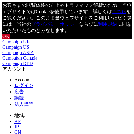
お客さまの閲覧体験の向上やトラフィック解析のため、当ウ
ェブサイトではCookieを使用しています。詳しくは
こちら
を
ご覧ください。このまま当ウェブサイトをご利用いただく際
には、当社の
プライバシーポリシー
ならびに
利用規約
に同意
いただいたものとみなします。
OK
Campaign UK
Campaign US
Campaign ASIA
Campaign Canada
Campaign RED
アカウント
Account
ログイン
広告
講読
法人講読
地域:
AP
JP
CN