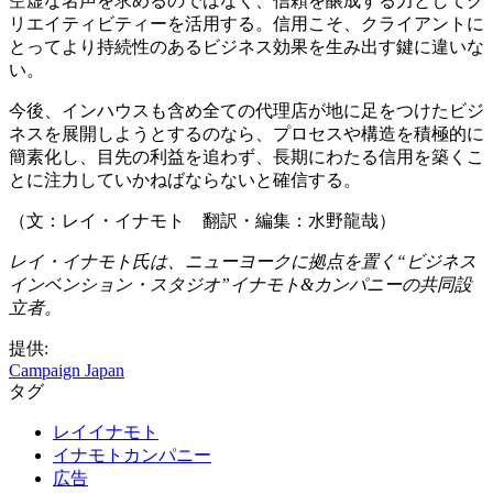
空虚な名声を求めるのではなく、信頼を醸成する力としてク
リエイティビティーを活用する。信用こそ、クライアントに
とってより持続性のあるビジネス効果を生み出す鍵に違いな
い。
今後、インハウスも含め全ての代理店が地に足をつけたビジ
ネスを展開しようとするのなら、プロセスや構造を積極的に
簡素化し、目先の利益を追わず、長期にわたる信用を築くこ
とに注力していかねばならないと確信する。
（文：レイ・イナモト 翻訳・編集：水野龍哉）
レイ・イナモト氏は、ニューヨークに拠点を置く“ビジネス
インベンション・スタジオ”イナモト&カンパニーの共同設
立者。
提供:
Campaign Japan
タグ
レイイナモト
イナモトカンパニー
広告