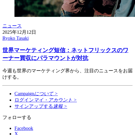
ニュース
2025年12月12日
Ryoko Tasaki
世界マーケティング短信：ネットフリックスのワ
ーナー買収にパラマウントが対抗
今週も世界のマーケティング界から、注目のニュースをお届
けする。
Campaign
について
>
ログイン
マイ・アカウント
>
サインアップする
速報
>
フォローする
Facebook
X