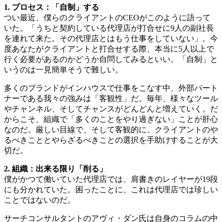
1. プロセス：「自制」する
つい最近、僕らのクライアントのCEOがこのように語って
いた。「うちと契約している代理店が打合せに9人の副社長
を連れて来た。その代理店とはもう仕事をしていない」。今
度あなたがクライアントと打合せする際、本当に5人以上で
行く必要があるのかどうか自問してみるといい。「自制」と
いうのは一見簡単そうで難しい。
多くのブランドがインハウスで仕事をこなす中、外部パート
ナーである我々の強みは「客観性」だ。毎年、様々なツール
やチャンネル、そしてチャンスがどんどんと増えていく。だ
からこそ、組織で「多くのことをやり過ぎない」ことが肝心
なのだ。厳しい目線で、そして客観的に、クライアントのや
るべきこととやらざるべきことの選択を手助けすることが大
切だ。
2. 組織：出来る限り「削る」
僕がかつて働いていた代理店では、肩書きのレイヤーが19段
にも分かれていた。困ったことに、これは代理店では珍しい
ことではないのだ。
サーチコンサルタントのアヴィ・ダン氏は自身のコラムの中