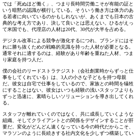
では「死ぬほど働く」、つまり長時間労働こそが有能の証と
いう暗黙の認識が横行している。そういう働き方は体力のあ
る若者に向いているのかもしれないが、あくまでも日本の古
典的な考え方であり、決して良いとは思えない。ひるがえっ
て米国でも、代理店の人材は20代、30代が大半を占める。
デジタル改革による競争が激化するにつれ、ブランドにはそ
れに勝ち抜くための戦略的見識を持った人材が必要となる。
通常それに適するのは、経験があり年齢を重ねた人材、つま
り家庭を持つ人だ。
僕の会社のリードストラテジスト（会社創業時からずっと仕
事をしてくれている）は、3人の小さな子どもを持つ母親
だ。彼女は自宅で仕事をしているので、家族との時間を犠牲
にすることはない。彼女はいつも経験の浅いスタッフよりも
ずっと迅速に、素晴らしいソリューションを導き出してくれ
る。
スタッフが離れていくのではなく、共に成長していくような
組織、そしてクライアントとの関係をデザインすることが肝
要だ。変化がどんどん速くなっている今の時代だからこそ、
マラソンのように長続きする社内文化を少しずつ構築してい