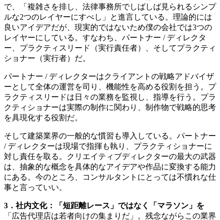
で、「複雑さを排し、法律事務所でしばしば見られるシンプ
ルな2つのレイヤーにすべし」と進言している。理論的には
良いアイデアだが、現実的ではないため僕の会社では3つの
レイヤーにしている。すなわち、パートナー / ディレクタ
ー、プラクティスリード（実行責任者）、そしてプラクティ
ショナー（実行者）だ。
パートナー / ディレクターはクライアントの戦略アドバイザ
ーとして全体の運営を司り、機能性を高める役割を担う。プ
ラクティスリードは日々の業務を監視し、指導を行う。プラ
クティショナーは実際の制作に関わり、制作物で戦略的思考
を具現化する役割だ。
そして建築業界の一般的な慣習も導入している。パートナー
/ ディレクターは現場で指揮も執り、プラクティショナーに
対し責任を取る。クリエイティブディレクターの最大の武器
は、抽象的な概念を具体的なアイデアや作品に変換する能力
にある。今のところ、コンサルタントにとっては不慣れな仕
事と言っていい。
3．社内文化：「短距離レース」ではなく「マラソン」を
「広告代理店は若者向けの集まりだ」。残念ながらこの業界