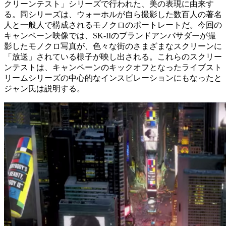
クリーンテスト」シリーズで行われた、美の表現に由来す
る。同シリーズは、ウォーホルが自ら撮影した数百人の著名
人と一般人で構成されるモノクロのポートレートだ。今回の
キャンペーン映像では、SK-IIのブランドアンバサダーが撮
影したモノクロ写真が、色々な街のさまざまなスクリーンに
「放送」されている様子が映し出される。これらのスクリー
ンテストは、キャンペーンのキックオフとなったライブスト
リームシリーズの中心的なインスピレーションにもなったと
ジャン氏は説明する。