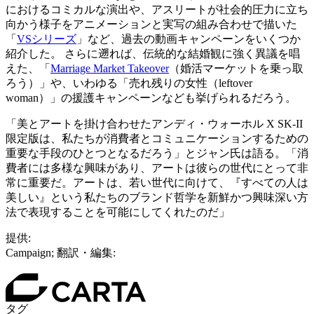
におけるコミカルな演出や、アスリートが社会的圧力に立ち
向かう様子をアニメーションと実写の組み合わせで描いた
「
VSシリーズ
」など、過去の動画キャンペーンをいくつか
紹介した。 さらに遡れば、伝統的な結婚観に強く異議を唱
えた、「
Marriage Market Takeover
（婚活マーケットを乗っ取
ろう）」や、いわゆる「売れ残りの女性（leftover
woman）」の援護キャンペーンなども挙げられるだろう。
「美とアートを掛け合わせたアンディ・ウォーホル X SK-II
限定版は、私たちが消費者とコミュニケーションするための
重要な手段のひとつとなるだろう」とジャン氏は語る。「消
費者には多様な興味があり、アートは彼らの世代にとって非
常に重要だ。アートは、若い世代に向けて、『すべての人は
美しい』という私たちのブランド哲学を新鮮かつ興味深い方
法で表現することを可能にしてくれたのだ」
提供:
Campaign; 翻訳・編集:
タグ