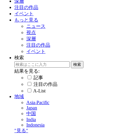
深層
注目の作品
イベント
もっと見る
ニュース
視点
深層
注目の作品
イベント
検索
結果を見る:
記事
注目の作品
A-List
地域
Asia-Pacific
Japan
中国
India
Indonesia
"見る"