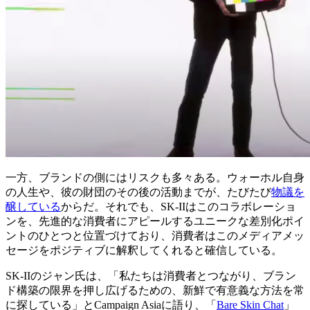
一方、ブランドの側にはリスクも多々ある。ウォーホル自身
の人生や、彼の財団のその後の活動までが、たびたび
物議を
醸している
からだ。それでも、SK-IIはこのコラボレーショ
ンを、先進的な消費者にアピールするユニークな差別化ポイ
ントのひとつと位置づけており、消費者はこのメディアメッ
セージをポジティブに解釈してくれると確信している。
SK-IIのジャン氏は、「私たちは消費者とつながり、ブラン
ド構築の限界を押し広げるための、新鮮で有意義な方法を常
に探している」とCampaign Asiaに語り、「
Bare Skin Chat
」