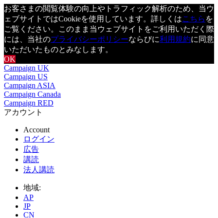
お客さまの閲覧体験の向上やトラフィック解析のため、当ウ
ェブサイトではCookieを使用しています。詳しくは
こちら
を
ご覧ください。このまま当ウェブサイトをご利用いただく際
には、当社の
プライバシーポリシー
ならびに
利用規約
に同意
いただいたものとみなします。
OK
Campaign UK
Campaign US
Campaign ASIA
Campaign Canada
Campaign RED
アカウント
Account
ログイン
広告
講読
法人講読
地域:
AP
JP
CN