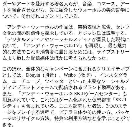
ダーやアートを愛好する著名人らが、音楽、コマース、アー
トを融合させながら、先に紹介したウォーホルの美の哲学に
ついて、それぞれコメントしている。
「アンディ・ウォーホルの作品は、芸術表現と広告、セレブ
文化の間の関係性を探求している」とジャン氏は説明する。
「デジタルメディアやソーシャルメディアが普及した現代に
おいて、『アンディ・ウォーホルTV』を再現し、最も魅力
的な方法でこれを消費者に届けるためには、ライブストリー
ムより適した配信媒体はほかに考えられなかった」
このほか、全体的なキャンペーンに含まれるクリエイティブ
としては、Douyin（抖音）、Weibo（微博）、インスタグラ
ム、ユーチューブ、ツイッターといった主要なソーシャルメ
ディアプラットフォームで配信されるブランド動画がある。
また、「アンディ・ウォーホル X SK-IIゲームセンター」も
用意されていて、これにはゲーム化された仮想都市「SK-II
シティ」も含まれている。ここを訪問した者は、3つのステ
ージをプレイする過程で、ピテラ自体やその使い方、パッケ
ージのリサイクル方法、特典の利用方法などを学ぶことがで
きる。