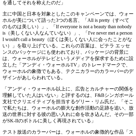
を通してそれを称えたのだ」
主に中国と日本を対象としたこのキャンペーンでは、ウォー
ホルが美について語った3つの名言、「All is pretty（すべて
のものは美しい）」、「If everyone is not a beauty than nobody
is（美しくない人なんていない）」、「I've never met a person
I would't call a beauty（ぼくは美しくない人に会ったことがな
い）」を取り上げている。これらの言葉は、ピテラ エッセ
ンスのパッケージにも使われており、パッケージの背景に
は、ウォーホルがテレビというメディアを探求するために設
立した「アンディ・ウォーホルTV」のトレードマークで、
ウォーホルの象徴でもある、テクニカラーのカラーバーのデ
ザインがあしらわれている。
「アンディ・ウォーホル以上に、広告とカルチャーの関係を
理解していた人はいない」と評するのは、F&Bシンガポール
支社でクリエイティブを担当するゲリー・リム氏だ。「そこ
で私たちは、ウォーホルの膨大な創作活動の足跡を追い、放
送の世界に対する彼の思い入れに命を吹き込んだ。その一部
がSK-IIのボトルに美しく再現されている」
テスト放送のカラーバーは、ウォーホルの象徴的な作品「ス