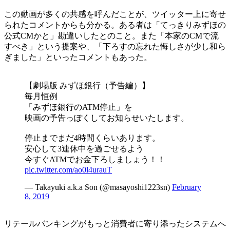
この動画が多くの共感を呼んだことが、ツイッター上に寄せ
られたコメントからも分かる。ある者は「てっきりみずほの
公式CMかと」勘違いしたとのこと。また「本家のCMで流
すべき」という提案や、「下ろすの忘れた悔しさが少し和ら
ぎました」といったコメントもあった。
【劇場版 みずほ銀行（予告編）】
毎月恒例
「みずほ銀行のATM停止」を
映画の予告っぽくしてお知らせいたします。
停止までまだ4時間くらいあります。
安心して3連休中を過ごせるよう
今すぐATMでお金下ろしましょう！！
pic.twitter.com/ao0l4urauT
— Takayuki a.k.a Son (@masayoshi1223sn)
February
8, 2019
リテールバンキングがもっと消費者に寄り添ったシステムへ