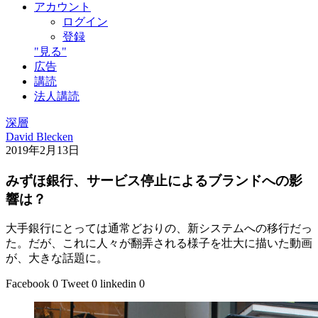
アカウント
ログイン
登録
"見る"
広告
講読
法人講読
深層
David Blecken
2019年2月13日
みずほ銀行、サービス停止によるブランドへの影
響は？
大手銀行にとっては通常どおりの、新システムへの移行だっ
た。だが、これに人々が翻弄される様子を壮大に描いた動画
が、大きな話題に。
Facebook
0
Tweet
0
linkedin
0