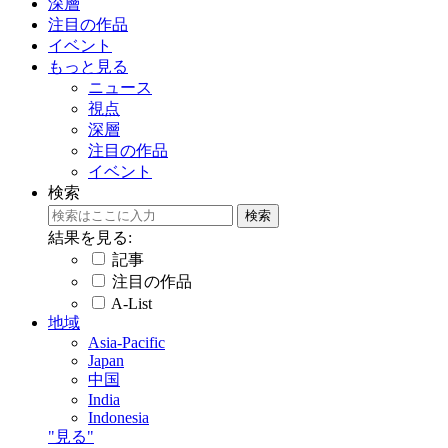
深層
注目の作品
イベント
もっと見る
ニュース
視点
深層
注目の作品
イベント
検索
結果を見る:
記事
注目の作品
A-List
地域
Asia-Pacific
Japan
中国
India
Indonesia
"見る"