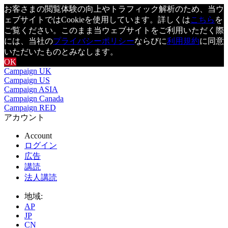
お客さまの閲覧体験の向上やトラフィック解析のため、当ウ
ェブサイトではCookieを使用しています。詳しくは
こちら
を
ご覧ください。このまま当ウェブサイトをご利用いただく際
には、当社の
プライバシーポリシー
ならびに
利用規約
に同意
いただいたものとみなします。
OK
Campaign UK
Campaign US
Campaign ASIA
Campaign Canada
Campaign RED
アカウント
Account
ログイン
広告
講読
法人講読
地域:
AP
JP
CN