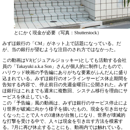
とにかく現金が必要（写真：Shutterstock）
みずほ銀行の「CM」がネット上で話題になっている。だ
が、当の銀行が望むような注目のされ方ではなかった。
この動画はVJ(ビジュアルジョッキー)としても活動する会社
員の「Takayuki a.k.a Son」さんが個人的に制作したもので、
ハリウッド映画の予告編にありがちな要素がふんだんに盛り
込まれている。みずほ銀行のオンラインサービス休止期間を
告知する内容で、停止前日の先週金曜日に公開された。みず
ほ銀行はこれまでも週末に複数回、システム移行を理由にサ
ービスを休止している。
この「予告編」風の動画は、みずほ銀行のサービス停止によ
り世界が破滅に向かう様子を描いたもの。現金を引き出せな
くなったことで人々の3連休が台無しになり、世界が壊滅的
な打撃を受ける中で、人々は現金を引き出す方法を模索す
る。7月に再び休止することにも、動画内では触れている。