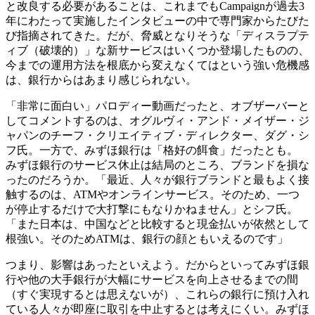
と改良する必要があることは、これまでもCampaignが過去3
年にわたって実施したインタビューの中で専門家からたびた
び指摘されてきた。だが、脅威となりそうな「ディスラプテ
ィブ（破壊的）」な新サービスはいくつか登場したものの、
今までの運用方法を根底から変えなくてはという強い危機感
は、銀行からはあまり感じられない。
「非常に面白い」パロディー動画だったと、オブザーバーと
してコメントするのは、オグルヴィ・アンド・メイザー・ジ
ャパンのチーフ・クリエイティブ・ディレクター、ダグ・シ
フ氏。一方で、みずほ銀行は「格好の餌食」だったとも。
みずほ銀行のサービス休止は結局のところ、ブランドを損な
ったのだろうか。「最近、人々が銀行ブランドと最もよく接
触するのは、ATMやオンラインサービス。そのため、一つ
が停止するだけで大打撃にもなりかねません」とシフ氏。
「また日本は、中国などと比較すると現金払いが依然として
根強い。そのためATMは、銀行の顔ともいえるのです」
つまり、影響はあったといえよう。だからといってみずほ銀
行や他の大手銀行が大幅にサービスを向上させるまでの間
（すぐ実現するとは思えないが）、これらの銀行に預け入れ
ている人々が即座に取引を中止するとは考えにくい。みずほ