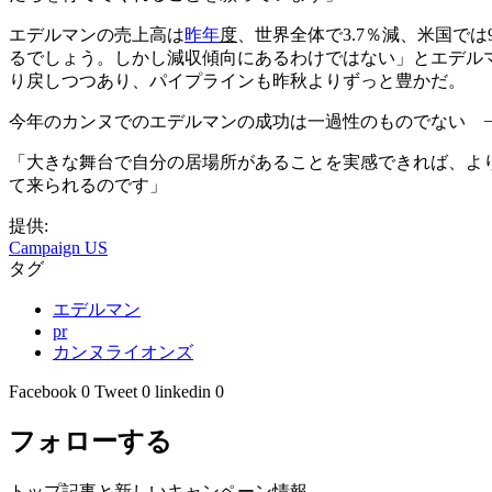
エデルマンの売上高は
昨年
度
、世界全体で3.7％減、米国で
るでしょう。しかし減収傾向にあるわけではない」とエデル
り戻しつつあり、パイプラインも昨秋よりずっと豊かだ。
今年のカンヌでのエデルマンの成功は一過性のものでない −
「大きな舞台で自分の居場所があることを実感できれば、よ
て来られるのです」
提供:
Campaign US
タグ
エデルマン
pr
カンヌライオンズ
Facebook
0
Tweet
0
linkedin
0
フォローする
トップ記事と新しいキャンペーン情報