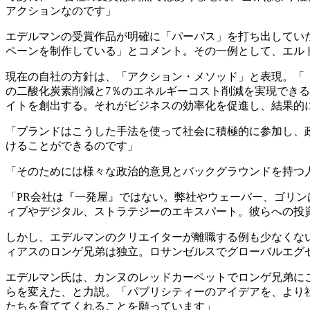
アクションなのです」
エデルマンの受賞作品が明確に「パーパス」を打ち出してい
ペーンを制作している」とコメント。その一例として、エルト
現在の自社の方針は、「アクション・メソッド」と表現。「『
の二酸化炭素削減と7％のエネルギーコスト削減を実現でき
イトを創出する。それがビジネスの効率化を促進し、結果的
「ブランドはこうした手法を使って社会に積極的に参加し、政
けることができるのです」
「そのためには様々な政治的意見とバックグラウンドを持つ
「PR会社は『一発屋』ではない。弊社やウェーバー、ゴリン
ィブやデジタル、ストラテジーのエキスパート。彼らへの投
しかし、エデルマンのクリエイターが離職する例も少なくない
ィアスのロンゲ兄弟は独立。ロサンゼルスでグローバルエグ
エデルマン氏は、カンヌのレッドカーペットでロンゲ兄弟に
らを変えた、と力説。「パブリシティーのアイデアを、より
たちを育ててくれることを願っています」