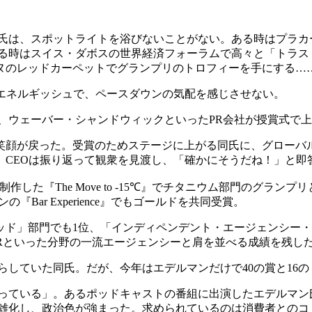
ン氏は、スポットライトを浴びないことがない。ある時はプラカ
ある時はスイス・ダボスの世界経済フォーラムで高々と「トラス
ヌのレッドカーペットでグランプリのトロフィーを手にする…
にエネルギッシュで、ペースダウンの気配を感じさせない。
、ウェーバー・シャンドウィックといったPR会社が授賞式で
笑顔が戻った。受賞のためステージに上がる同氏に、グローバ
。CEOは振り返って観衆を見渡し、「確かにそうだね！」と即
The Move to -15℃』でチタニウム部門のグランプリとSDG
ケンの『Bar Experience』でもゴールドを共同受賞。
ッド」部門でも1位、「インディペンデント・エージェンシー
Rといった分野の一流エージェンシーと肩を並べる成績を残し
らしていた同氏。だが、今年はエデルマンだけで40の賞と16
まっている」。あるポッドキャストの番組に出演したエデルマン
複雑化し、政治色が強まった。求められているのは消費者とのコ