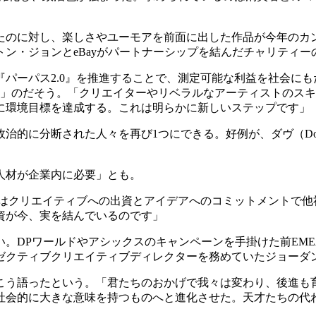
たのに対し、楽しさやユーモアを前面に出した作品が今年のカ
ン・ジョンとeBayがパートナーシップを結んだチャリティ
パーパス2.0』を推進することで、測定可能な利益を社会にもた
る」のだそう。「クリエイターやリベラルなアーティストのス
に環境目標を達成する。これは明らかに新しいステップです」
治的に分断された人々を再び1つにできる。好例が、ダヴ（Do
人材が企業内に必要」とも。
はクリエイティブへの出資とアイデアへのコミットメントで他
資が今、実を結んでいるのです」
。DPワールドやアシックスのキャンペーンを手掛けた前EM
ゼクティブクリエイティブディレクターを務めていたジョーダ
こう語ったという。「君たちのおかげで我々は変わり、後進も
社会的に大きな意味を持つものへと進化させた。天才たちの代