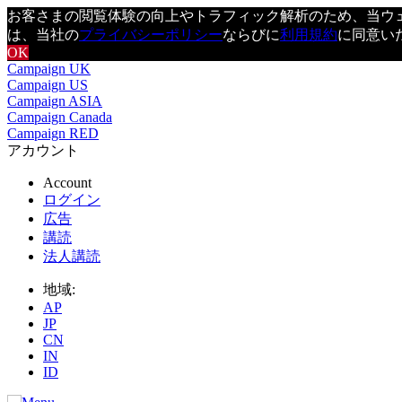
お客さまの閲覧体験の向上やトラフィック解析のため、当ウェブ
は、当社の
プライバシーポリシー
ならびに
利用規約
に同意い
OK
Campaign UK
Campaign US
Campaign ASIA
Campaign Canada
Campaign RED
アカウント
Account
ログイン
広告
講読
法人講読
地域:
AP
JP
CN
IN
ID