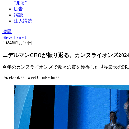
"見る"
広告
講読
法人講読
深層
Steve Barrett
2024年7月10日
エデルマンCEOが振り返る、カンヌライオンズ202
今年のカンヌライオンズで数々の賞を獲得した世界最大のPR
Facebook
0
Tweet
0
linkedin
0