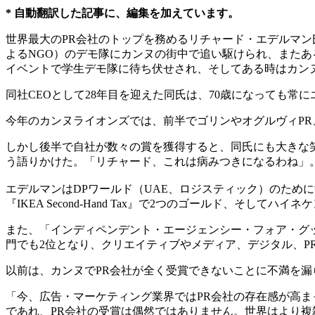
* 自動翻訳した記事に、編集を加えています。
世界最大のPR会社のトップを務めるリチャード・エデルマ
よるNGO）のデモ隊にカンヌの街中で追い駆けられ、また
イベントで学生デモ隊に待ち伏せされ、そしてある時はカン
同社CEOとして28年目を迎えた同氏は、70歳になっても常
今年のカンヌライオンズでは、前半でゴリンやオグルヴィPR
しかし後半で自社が数々の賞を獲得すると、同氏にも大きな
う語りかけた。「リチャード、これは病みつきになるわね」
エデルマンはDPワールド（UAE、ロジスティック）のために制作した『
『IKEA Second-Hand Tax』で2つのゴールド、そしてハイネ
また、「インディペンデント・エージェンシー・フォア・グ
門でも2位となり、クリエイティブやメディア、デジタル、P
以前は、カンヌでPR会社が全く受賞できないことに不満を漏
「今、広告・マーケティング業界ではPR会社の存在感が高
であれ、PR会社の受賞は偶然ではありません。世界はより