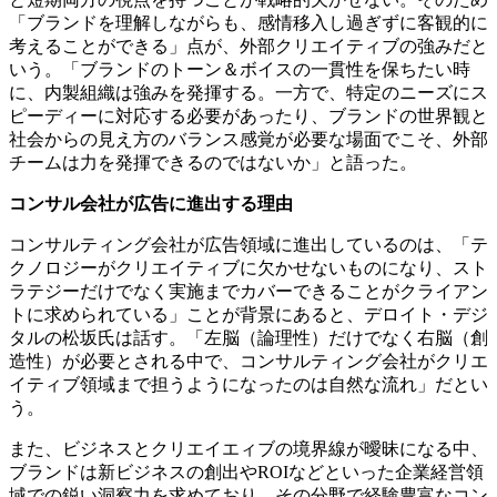
「ブランドを理解しながらも、感情移入し過ぎずに客観的に
考えることができる」点が、外部クリエイティブの強みだと
いう。「ブランドのトーン＆ボイスの一貫性を保ちたい時
に、内製組織は強みを発揮する。一方で、特定のニーズにス
ピーディーに対応する必要があったり、ブランドの世界観と
社会からの見え方のバランス感覚が必要な場面でこそ、外部
チームは力を発揮できるのではないか」と語った。
コンサル会社が広告に進出する理由
コンサルティング会社が広告領域に進出しているのは、「テ
クノロジーがクリエイティブに欠かせないものになり、スト
ラテジーだけでなく実施までカバーできることがクライアン
トに求められている」ことが背景にあると、デロイト・デジ
タルの松坂氏は話す。「左脳（論理性）だけでなく右脳（創
造性）が必要とされる中で、コンサルティング会社がクリエ
イティブ領域まで担うようになったのは自然な流れ」だとい
う。
また、ビジネスとクリエイエィブの境界線が曖昧になる中、
ブランドは新ビジネスの創出やROIなどといった企業経営領
域での鋭い洞察力を求めており、その分野で経験豊富なコン