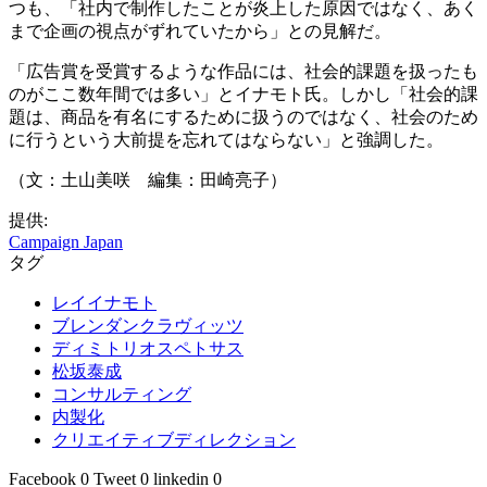
つも、「社内で制作したことが炎上した原因ではなく、あく
まで企画の視点がずれていたから」との見解だ。
「広告賞を受賞するような作品には、社会的課題を扱ったも
のがここ数年間では多い」とイナモト氏。しかし「社会的課
題は、商品を有名にするために扱うのではなく、社会のため
に行うという大前提を忘れてはならない」と強調した。
（文：土山美咲 編集：田崎亮子）
提供:
Campaign Japan
タグ
レイイナモト
ブレンダンクラヴィッツ
ディミトリオスペトサス
松坂泰成
コンサルティング
内製化
クリエイティブディレクション
Facebook
0
Tweet
0
linkedin
0