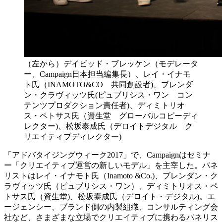
（左から）デイビッド・ブレッケン（モデレータ
ー、Campaign日本担当編集長）、レイ・イナモ
ト氏（INAMOTO&CO 共同創設者)、ブレンダ
ン・クラヴィッツ氏(ピュブリシス・ワン コン
テンツプロダクション責任者)、ディミトリオ
ス・ペトサス氏（資生堂 グローバルコピーディ
レクター)、松坂泰成氏（デロイトデジタル ク
リエイティブディレクター)
「アドバタイジングウィーク2017」で、Campaignはセミナ
ー「クリエイティブ運営の新しいモデル」を主宰した。パネ
リストはレイ・イナモト氏（Inamoto &Co.)、ブレンダン・ク
ラヴィッツ氏（ピュブリシス・ワン）、ディミトリオス・ペ
トサス氏（資生堂)、松坂泰成氏（デロイト・デジタル)。エ
ージェンシー、ブランド側の内製組織、コンサルティング会
社など、さまざまな立場でクリエイティブに携わるパネリス