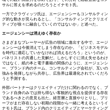
サルに答えを求めるのだろうとイナモト氏。
一方でクラヴィッツ氏は、エージェンシーもコンサルティン
グ的な動きが見られるとし、「コンサルティングとクリエイ
ティブが徐々に融合していくのではないか」と述べた。
エージェンシーは消えゆく存在か
さまざまなプレーヤーが広告の領域に進出する中で、エージ
ェンシーは今後消えてしまう存在なのか。「ビジネスモデル
を時代に適応していかなければ消えるだろう」というのが、
パネリストの共通した見解だ。しかしすぐに消え失せるわけ
ではなく、紙の本と電子書籍の関係のように、エージェンシ
ー、ブランド内のチーム、コンサルティング会社が、互いの
強みを発揮しながら共存し、広告界は最適化されていくだろ
うと予測する。
外部パートナーはクリエイティブだけに関わるのでなく、ブ
ランド自身のみでは持ち得ない客観的な視点を提供する存在
であるべきとの意見も出た。経営層と直接やりとりし、ブリ
ーフがまだ存在しない初期の段階から一緒に考えるというイ
ナモト氏は、ブランド内のクリエイティブとマーケティング