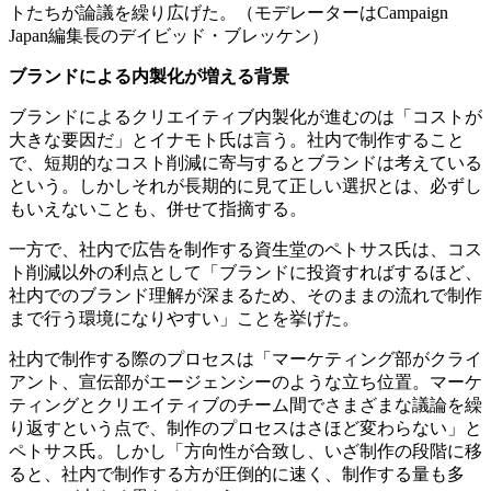
トたちが論議を繰り広げた。（モデレーターはCampaign
Japan編集長のデイビッド・ブレッケン）
ブランドによる内製化が増える背景
ブランドによるクリエイティブ内製化が進むのは「コストが
大きな要因だ」とイナモト氏は言う。社内で制作すること
で、短期的なコスト削減に寄与するとブランドは考えている
という。しかしそれが長期的に見て正しい選択とは、必ずし
もいえないことも、併せて指摘する。
一方で、社内で広告を制作する資生堂のペトサス氏は、コス
ト削減以外の利点として「ブランドに投資すればするほど、
社内でのブランド理解が深まるため、そのままの流れで制作
まで行う環境になりやすい」ことを挙げた。
社内で制作する際のプロセスは「マーケティング部がクライ
アント、宣伝部がエージェンシーのような立ち位置。マーケ
ティングとクリエイティブのチーム間でさまざまな議論を繰
り返すという点で、制作のプロセスはさほど変わらない」と
ペトサス氏。しかし「方向性が合致し、いざ制作の段階に移
ると、社内で制作する方が圧倒的に速く、制作する量も多