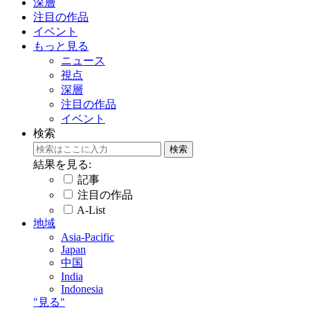
深層
注目の作品
イベント
もっと見る
ニュース
視点
深層
注目の作品
イベント
検索
結果を見る:
記事
注目の作品
A-List
地域
Asia-Pacific
Japan
中国
India
Indonesia
"見る"