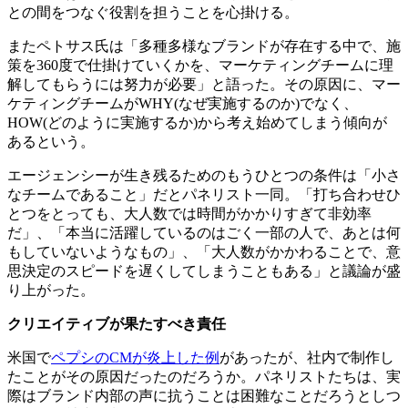
との間をつなぐ役割を担うことを心掛ける。
またペトサス氏は「多種多様なブランドが存在する中で、施
策を360度で仕掛けていくかを、マーケティングチームに理
解してもらうには努力が必要」と語った。その原因に、マー
ケティングチームがWHY(なぜ実施するのか)でなく、
HOW(どのように実施するか)から考え始めてしまう傾向が
あるという。
エージェンシーが生き残るためのもうひとつの条件は「小さ
なチームであること」だとパネリスト一同。「打ち合わせひ
とつをとっても、大人数では時間がかかりすぎて非効率
だ」、「本当に活躍しているのはごく一部の人で、あとは何
もしていないようなもの」、「大人数がかかわることで、意
思決定のスピードを遅くしてしまうこともある」と議論が盛
り上がった。
クリエイティブが果たすべき責任
米国で
ペプシのCMが炎上した例
があったが、社内で制作し
たことがその原因だったのだろうか。パネリストたちは、実
際はブランド内部の声に抗うことは困難なことだろうとしつ