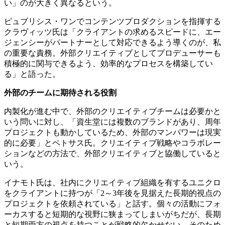
い」のが大きく異なるという。
ピュブリシス・ワンでコンテンツプロダクションを指揮する
クラヴィッツ氏は「クライアントの求めるスピードに、エー
ジェンシーがパートナーとして対応できるよう導くのが、私
の重要な責務。外部クリエイティブとしてプロデューサーも
積極的に関与できるよう、効率的なプロセスを構築してい
る」と語った。
外部のチームに期待される役割
内製化が進む中で、外部のクリエイティブチームは必要かと
いう問いに対し、「資生堂には複数のブランドがあり、周年
プロジェクトも動かしているため、外部のマンパワーは現実
的に必要」とペトサス氏。クリエイティブ戦略やコラボレー
ションなどの方法で、外部クリエイティブと協働していると
いう。
イナモト氏は、社内にクリエイティブ組織を有するユニクロ
をクライアントに持つが「2～3年後を見据えた長期的視点の
プロジェクトを依頼されている」と話す。個々の活動にフォ
ーカスすると短期的な視野に狭まってしまいがちだが、長期
と短期両方の視点を持つことが戦略的欠かせない。そのため