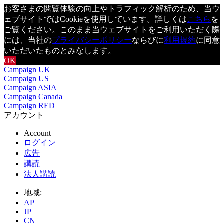
お客さまの閲覧体験の向上やトラフィック解析のため、当ウ
ェブサイトではCookieを使用しています。詳しくは
こちら
を
ご覧ください。このまま当ウェブサイトをご利用いただく際
には、当社の
プライバシーポリシー
ならびに
利用規約
に同意
いただいたものとみなします。
OK
Campaign UK
Campaign US
Campaign ASIA
Campaign Canada
Campaign RED
アカウント
Account
ログイン
広告
講読
法人講読
地域:
AP
JP
CN