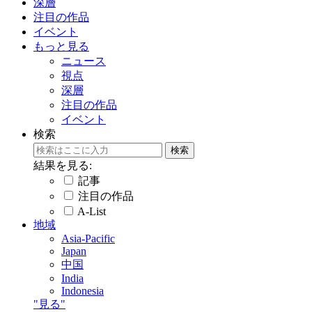
深層
注目の作品
イベント
もっと見る
ニュース
視点
深層
注目の作品
イベント
検索
結果を見る:
記事
注目の作品
A-List
地域
Asia-Pacific
Japan
中国
India
Indonesia
"見る"