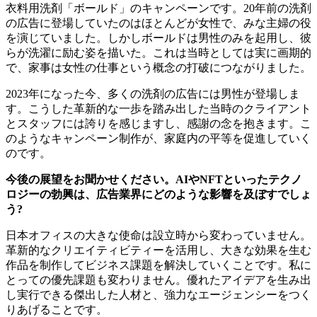
衣料用洗剤「ボールド」のキャンペーンです。20年前の洗剤
の広告に登場していたのはほとんどが女性で、みな主婦の役
を演じていました。しかしボールドは男性のみを起用し、彼
らが洗濯に励む姿を描いた。これは当時としては実に画期的
で、家事は女性の仕事という概念の打破につながりました。
2023年になった今、多くの洗剤の広告には男性が登場しま
す。こうした革新的な一歩を踏み出した当時のクライアント
とスタッフには誇りを感じますし、感謝の念を抱きます。こ
のようなキャンペーン制作が、家庭内の平等を促進していく
のです。
今後の展望をお聞かせください。AIやNFTといったテクノ
ロジーの勃興は、広告業界にどのような影響を及ぼすでしょ
う?
日本オフィスの大きな使命は設立時から変わっていません。
革新的なクリエイティビティーを活用し、大きな効果を生む
作品を制作してビジネス課題を解決していくことです。私に
とっての優先課題も変わりません。優れたアイデアを生み出
し実行できる傑出した人材と、強力なエージェンシーをつく
りあげることです。