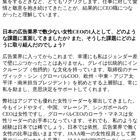
集をするときなど、とてもワクワクします。仕事に対して愛
情と敬意を抱き続けてきたことが、結果的にCEO職につな
がったと理解しています。
日本の広告業界で数少ない女性CEOの1人として、どのよう
な課題に直面してきましたか? また、そうした課題にどのよ
うに取り組んだのでしょう?
広告業界に入ってからこれまで、幸運にも私はジェンダー差
で壁にぶつかったことはありません。グレイは伝統的にイン
クルーシブ（包摂的）な文化を持っています。取締役のナー
ヴィック・シン（グローバルCOO、欧州・中東・アジア太
平洋・南米担当プレジデント）を初めとする上層部は、常に
私を励まし、意思決定をサポートしてくれます。
弊社はアジアでも優れた女性リーダーを輩出してきました。
今もインドやタイ、中国、マレーシア、シンガポールの
CEOは女性ですし、グローバルCEOのローラ・マネスは女
性リーダーのお手本になっています。それでも、私のような
経験は日本では稀でしょう。日本では依然、広告業界で働く
女性の比率は低いままです。JAAA唯一の女性役員として業