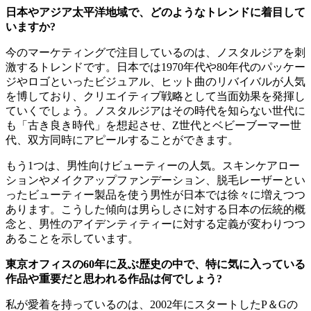
日本やアジア太平洋地域で、どのようなトレンドに着目して
いますか?
今のマーケティングで注目しているのは、ノスタルジアを刺
激するトレンドです。日本では1970年代や80年代のパッケー
ジやロゴといったビジュアル、ヒット曲のリバイバルが人気
を博しており、クリエイティブ戦略として当面効果を発揮し
ていくでしょう。ノスタルジアはその時代を知らない世代に
も「古き良き時代」を想起させ、Z世代とベビーブーマー世
代、双方同時にアピールすることができます。
もう1つは、男性向けビューティーの人気。スキンケアロー
ションやメイクアップファンデーション、脱毛レーザーとい
ったビューティー製品を使う男性が日本では徐々に増えつつ
あります。こうした傾向は男らしさに対する日本の伝統的概
念と、男性のアイデンティティーに対する定義が変わりつつ
あることを示しています。
東京オフィスの60年に及ぶ歴史の中で、特に気に入っている
作品や重要だと思われる作品は何でしょう?
私が愛着を持っているのは、2002年にスタートしたP＆Gの