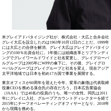
米グレイアドバタイジング社が、株式会社・大広と合弁会社
グレイ大広を設立したのは1963年10月12日のことだ。1999年
には大広との合併を解消、グレイ大広はグレイアドバタイジ
ングの100％出資会社に。1年後には組織改革とリブランディ
ングでグレイワールドワイドと社名変更し、グレイグローバ
ルグループは2005年にWPPの傘下に。その後、グレイグロ
ーバルグループはグレイグループと社名を変え、現在アジア
太平洋地域では日本を初め17カ国で事業を展開する。
東京オフィスが60周年を迎えた今年、変革の象徴は代表取締
役兼CEOを務める落合氏の存在だろう。日本広告業協会
（JAAA）では40名の役員のうち、唯一の女性。同氏は2011
年にグレイに入社、グループアカウントディレクターを経て
2015年にチーフオペレーティングオフィサーとなり、2018年
から現職を務める。