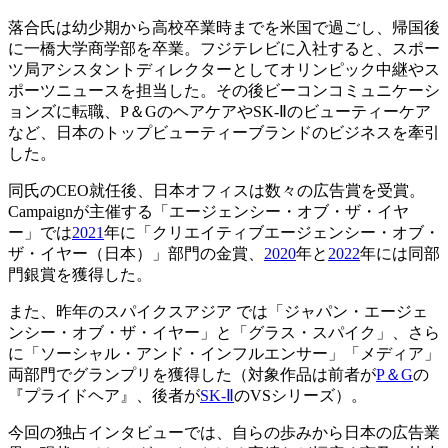
落合氏は幼少期から高校卒業時までを米国で過ごし、帰国後
に一橋大学商学部を卒業。フジテレビに入社すると、スポー
ツ局アシスタントディレクターとしてオリンピック中継やス
ポーツニュースを担当した。その後ビーコンコミュニケーシ
ョンズに転職、P＆GのヘアケアやSK-Ⅱのビューティーケア
など、日本のトップビューティーブランドのビジネスを牽引
した。
同氏のCEO就任後、日本オフィスは数々の広告賞を受賞。
Campaignが主催する「エージェンシー・オブ・ザ・イヤ
ー」では
2021
年に「クリエイティブエージェンシー・オブ・
ザ・イヤー（日本）」部門の金賞、
2020
年と
2022
年には同部
門銀賞を獲得した。
また、昨年のスパイクスアジア では「ジャパン・エージェ
ンシー・オブ・ザ・イヤー」と「グラス・スパイク」、さら
に「ソーシャル・アンド・インフルエンサー」「メディア」
両部門でグランプリを獲得した（対象作品は前者が
P＆G
の
『プライドヘア』、後者が
SK-Ⅱ
のVSシリーズ）。
今回の独占インタビューでは、自らの歩みから日本の広告業