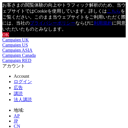
お客さまの閲覧体験の向上やトラフィック解析のため、当ウ
ェブサイトではCookieを使用しています。詳しくは
こちら
を
ご覧ください。このまま当ウェブサイトをご利用いただく際
には、当社の
プライバシーポリシー
ならびに
利用規約
に同意
いただいたものとみなします。
OK
Campaign UK
Campaign US
Campaign ASIA
Campaign Canada
Campaign RED
アカウント
Account
ログイン
広告
講読
法人講読
地域:
AP
JP
CN