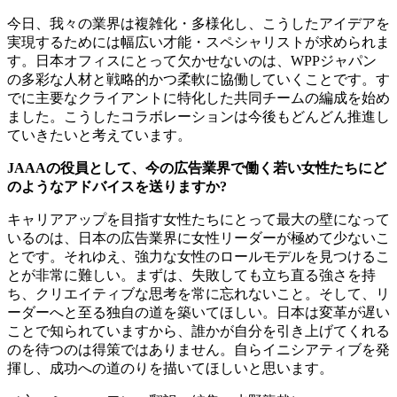
今日、我々の業界は複雑化・多様化し、こうしたアイデアを
実現するためには幅広い才能・スペシャリストが求められま
す。日本オフィスにとって欠かせないのは、WPPジャパン
の多彩な人材と戦略的かつ柔軟に協働していくことです。す
でに主要なクライアントに特化した共同チームの編成を始め
ました。こうしたコラボレーションは今後もどんどん推進し
ていきたいと考えています。
JAAAの役員として、今の広告業界で働く若い女性たちにど
のようなアドバイスを送りますか?
キャリアアップを目指す女性たちにとって最大の壁になって
いるのは、日本の広告業界に女性リーダーが極めて少ないこ
とです。それゆえ、強力な女性のロールモデルを見つけるこ
とが非常に難しい。まずは、失敗しても立ち直る強さを持
ち、クリエイティブな思考を常に忘れないこと。そして、リ
ーダーへと至る独自の道を築いてほしい。日本は変革が遅い
ことで知られていますから、誰かが自分を引き上げてくれる
のを待つのは得策ではありません。自らイニシアティブを発
揮し、成功への道のりを描いてほしいと思います。