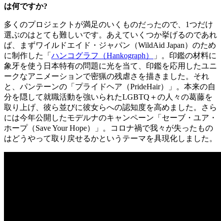
は何ですか?
多くのプロジェクトが満足のいくものだったので、1つだけ
選ぶのはとても難しいです。あえていくつか挙げるのであれ
ば、まずワイルドエイド・ジャパン（WildAid Japan）のため
に制作した「
ハンコグラフ（Hankograph）
」。印鑑の材料に
象牙を使う日本特有の問題に光を当て、印鑑を応用したユニ
ークなアニメーションで密猟の残虐さを描きました。それ
と、パンテーンの「プライドヘア（PrideHair）」。本来の自
分を隠して就職活動を強いられたLGBTQ＋の人々の葛藤を
取り上げ、彼ら並びに彼女らへの認知度を高めました。さら
には今年公開したモデルナのキャンペーン「セーブ・ユア・
ホープ（Save Your Hope）」。コロナ禍で我々が失ったもの
はどうやって取り戻せるかというテーマを具現化しました。