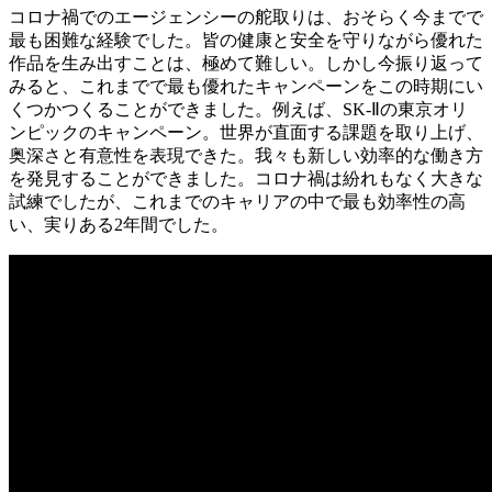
コロナ禍でのエージェンシーの舵取りは、おそらく今までで
最も困難な経験でした。皆の健康と安全を守りながら優れた
作品を生み出すことは、極めて難しい。しかし今振り返って
みると、これまでで最も優れたキャンペーンをこの時期にい
くつかつくることができました。例えば、SK-Ⅱの東京オリ
ンピックのキャンペーン。世界が直面する課題を取り上げ、
奥深さと有意性を表現できた。我々も新しい効率的な働き方
を発見することができました。コロナ禍は紛れもなく大きな
試練でしたが、これまでのキャリアの中で最も効率性の高
い、実りある2年間でした。