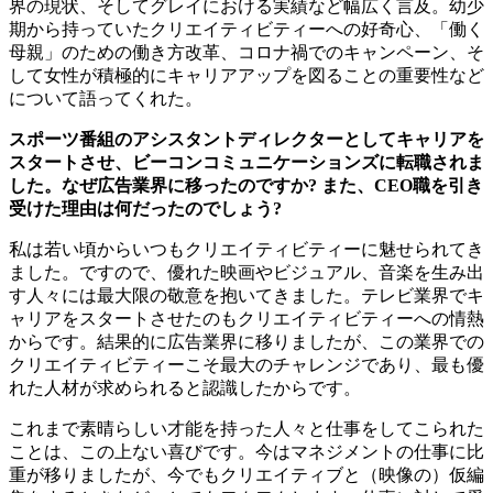
界の現状、そしてグレイにおける実績など幅広く言及。幼少
期から持っていたクリエイティビティーへの好奇心、「働く
母親」のための働き方改革、コロナ禍でのキャンペーン、そ
して女性が積極的にキャリアアップを図ることの重要性など
について語ってくれた。
スポーツ番組のアシスタントディレクターとしてキャリアを
スタートさせ、ビーコンコミュニケーションズに転職されま
した。なぜ広告業界に移ったのですか? また、CEO職を引き
受けた理由は何だったのでしょう?
私は若い頃からいつもクリエイティビティーに魅せられてき
ました。ですので、優れた映画やビジュアル、音楽を生み出
す人々には最大限の敬意を抱いてきました。テレビ業界でキ
ャリアをスタートさせたのもクリエイティビティーへの情熱
からです。結果的に広告業界に移りましたが、この業界での
クリエイティビティーこそ最大のチャレンジであり、最も優
れた人材が求められると認識したからです。
これまで素晴らしい才能を持った人々と仕事をしてこられた
ことは、この上ない喜びです。今はマネジメントの仕事に比
重が移りましたが、今でもクリエイティブと（映像の）仮編