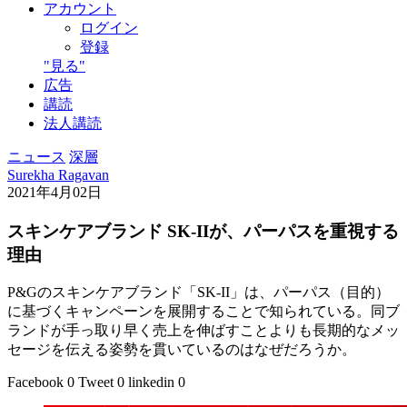
アカウント
ログイン
登録
"見る"
広告
講読
法人講読
ニュース
深層
Surekha Ragavan
2021年4月02日
スキンケアブランド SK-IIが、パーパスを重視する
理由
P&Gのスキンケアブランド「SK-II」は、パーパス（目的）
に基づくキャンペーンを展開することで知られている。同ブ
ランドが手っ取り早く売上を伸ばすことよりも長期的なメッ
セージを伝える姿勢を貫いているのはなぜだろうか。
Facebook
0
Tweet
0
linkedin
0