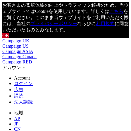
お客さまの閲覧体験の向上やトラフィック解析のため、当ウ
ェブサイトではCookieを使用しています。詳しくは
こちら
を
ご覧ください。このまま当ウェブサイトをご利用いただく際
には、当社の
プライバシーポリシー
ならびに
利用規約
に同意
いただいたものとみなします。
OK
Campaign UK
Campaign US
Campaign ASIA
Campaign Canada
Campaign RED
アカウント
Account
ログイン
広告
講読
法人講読
地域:
AP
JP
CN