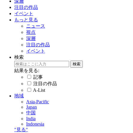
深層
注目の作品
イベント
もっと見る
ニュース
視点
深層
注目の作品
イベント
検索
結果を見る:
記事
注目の作品
A-List
地域
Asia-Pacific
Japan
中国
India
Indonesia
"見る"