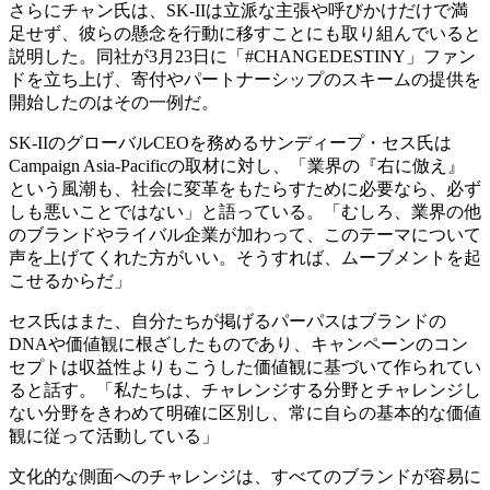
さらにチャン氏は、SK-IIは立派な主張や呼びかけだけで満
足せず、彼らの懸念を行動に移すことにも取り組んでいると
説明した。同社が3月23日に「#CHANGEDESTINY」ファン
ドを立ち上げ、寄付やパートナーシップのスキームの提供を
開始したのはその一例だ。
SK-IIのグローバルCEOを務めるサンディープ・セス氏は
Campaign Asia-Pacificの取材に対し、「業界の『右に倣え』
という風潮も、社会に変革をもたらすために必要なら、必ず
しも悪いことではない」と語っている。「むしろ、業界の他
のブランドやライバル企業が加わって、このテーマについて
声を上げてくれた方がいい。そうすれば、ムーブメントを起
こせるからだ」
セス氏はまた、自分たちが掲げるパーパスはブランドの
DNAや価値観に根ざしたものであり、キャンペーンのコン
セプトは収益性よりもこうした価値観に基づいて作られてい
ると話す。「私たちは、チャレンジする分野とチャレンジし
ない分野をきわめて明確に区別し、常に自らの基本的な価値
観に従って活動している」
文化的な側面へのチャレンジは、すべてのブランドが容易に