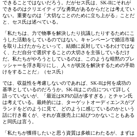
できることではないだろう。だがセス氏は、SK-IIにそれが
できるのはクリエイティブな勇気があるからだとは考えてい
ない。重要なのは「大切なことのために立ち上がる」ことだ
と、セス氏は述べている。
「私たちは、力で物事を解決したり抗議したりするためにこ
うした活動をしているのではない。キャンペーンで婚活市場
を取り上げたからといって、結婚に反対しているわけではな
く、ただ自分で選択することの大切さを主張しているだけ
だ。私たちがやろうとしているのは、このような暗黙のプレ
ッシャーを浮き彫りにし、人々が状況を解決するための手助
けをすることだ」（セス氏）
では、収益性を考慮しないのであれば、SK-IIは何を成功の
基準としているのだろうか。SK-IIはこの点について詳しく
語っていないが、「最近はKPIの話が多すぎる」とチャン氏
は考えている。最終的には、ターゲットオーディエンスがブ
ランドをどのように見て、どのように感じているのかという
話に行き着くが、それが直接売上に結びつかないこともある
と同氏は言う。
「私たちが獲得したいと思う資質は多岐にわたるが、まずは