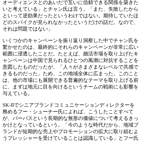
オーディエンスとのあいだで互いに信頼できる関係を築きた
いと考えている」とチャン氏は言う。「また、失敗したから
といって逆効果だったというわけではない。期待していたほ
どのスパイクが見られなかったというだけの話だ。なので、
それは問題ではない」
いくつかのキャンペーンを振り返り洞察した中でチャン氏を
驚かせたのは、最終的にそれらのキャンペーンが非常に広い
範囲に浸透したことだ。たとえば、婚活市場を取り上げたキ
ャンペーンは中国で見られるひとつの風潮に対抗することを
意図したものだったが、「人々がさまざまなレベルで共感で
きるものだった」ため、この地域全体に広まった。このこと
は、他の市場にも展開できる普遍的なテーマを取り上げる前
に、まずは地元に目を向けるというチームの戦術にも影響を
与えている。
SK-IIでシニアブランドコミュニケーションディレクターを
務めるフー・シューチー氏によれば、こうしたことすべて
が、パーパスという長期的な無形の価値について考えるきっ
かけとなっているという。「今のような時代だから、地域ブ
ランドが短期的な売上やプロモーションの拡大に取り組むよ
うプレッシャーを受けていることは認識している」とフー氏