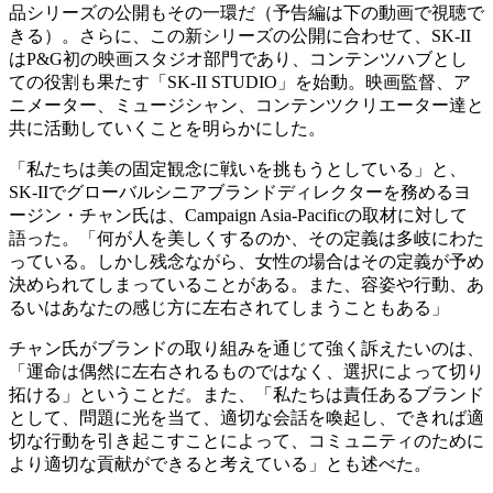
品シリーズの公開もその一環だ（予告編は下の動画で視聴で
きる）。さらに、この新シリーズの公開に合わせて、SK-II
はP&G初の映画スタジオ部門であり、コンテンツハブとし
ての役割も果たす「SK-II STUDIO」を始動。映画監督、ア
ニメーター、ミュージシャン、コンテンツクリエーター達と
共に活動していくことを明らかにした。
「私たちは美の固定観念に戦いを挑もうとしている」と、
SK-IIでグローバルシニアブランドディレクターを務めるヨ
ージン・チャン氏は、Campaign Asia-Pacificの取材に対して
語った。「何が人を美しくするのか、その定義は多岐にわた
っている。しかし残念ながら、女性の場合はその定義が予め
決められてしまっていることがある。また、容姿や行動、あ
るいはあなたの感じ方に左右されてしまうこともある」
チャン氏がブランドの取り組みを通じて強く訴えたいのは、
「運命は偶然に左右されるものではなく、選択によって切り
拓ける」ということだ。また、「私たちは責任あるブランド
として、問題に光を当て、適切な会話を喚起し、できれば適
切な行動を引き起こすことによって、コミュニティのために
より適切な貢献ができると考えている」とも述べた。