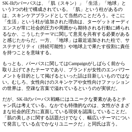
SK-IIのパーパスは、「肌（スキン）」「生活」「地球」と
いう3つの柱で構成されている。「肌」という柱があるの
は、スキンケアブランドとして当然のことだろう。そこに
「生活」という柱が追加された理由は、ターゲットオーディ
エンスが常に社会的圧力や周囲から期待される行動に縛られ
るなか、こうしたテーマに関して意見を共有する必要がある
と感じたからだ。一方、「地球」は最近追加された柱で、サ
ステナビリティ（持続可能性）や地球上で果たす役割に責任
を持つことを意味する。
もっとも、パーパスに関してはCampaignがしばらく前から
取り上げてきたテーマであり、ブランドが女性のエンパワー
メントを目的として掲げるといった話は目新しいものではな
い。むしろ、女性向けのスキンケアや女性向けファッション
の世界は、空疎な言葉で溢れているというのが実状だ。
だが、SK-IIのパーパス戦略にはユニークな要素があるとチ
ャン氏は考えている。なかでも特徴的なのは、女性がさまざ
まな社会的圧力に直面している現状を認識していることだ。
「肌の美しさに関する話題だけでなく、幅広いテーマについ
て発言している点でかなりユニークだ」と同氏は言う。