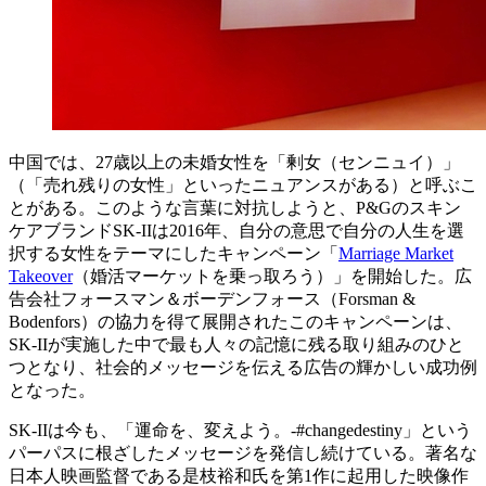
中国では、27歳以上の未婚女性を「剰女（センニュイ）」
（「売れ残りの女性」といったニュアンスがある）と呼ぶこ
とがある。このような言葉に対抗しようと、P&Gのスキン
ケアブランドSK-IIは2016年、自分の意思で自分の人生を選
択する女性をテーマにしたキャンペーン「
Marriage Market
Takeover
（婚活マーケットを乗っ取ろう）」を開始した。広
告会社フォースマン＆ボーデンフォース（Forsman &
Bodenfors）の協力を得て展開されたこのキャンペーンは、
SK-IIが実施した中で最も人々の記憶に残る取り組みのひと
つとなり、社会的メッセージを伝える広告の輝かしい成功例
となった。
SK-IIは今も、「運命を、変えよう。-#changedestiny」という
パーパスに根ざしたメッセージを発信し続けている。著名な
日本人映画監督である是枝裕和氏を第1作に起用した映像作