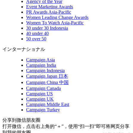
Agency of the Year
Event Marketing Awards
PR Awards Asia-Pacific
Women Leading Change Awards
Women To Watch Asia-Pacific
30 under 30 Indonesia
40 under 40
50 over 50
インターナショナル
Campaign Asia
Campaign India
Campaign Indonesia
Campaign Japan 日本
Campaign China 中国
Campaign Canada
Campaign US
Campaign UK
Campaign Middle East
Campaign Turkey
分享到微信朋友圈
打开微信，点击右上角的“＋”，使用“扫一扫”即可将网页分享
到我的朋友圈。