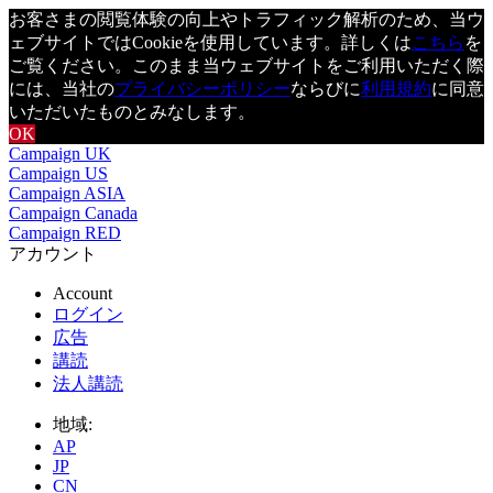
お客さまの閲覧体験の向上やトラフィック解析のため、当ウ
ェブサイトではCookieを使用しています。詳しくは
こちら
を
ご覧ください。このまま当ウェブサイトをご利用いただく際
には、当社の
プライバシーポリシー
ならびに
利用規約
に同意
いただいたものとみなします。
OK
Campaign UK
Campaign US
Campaign ASIA
Campaign Canada
Campaign RED
アカウント
Account
ログイン
広告
講読
法人講読
地域:
AP
JP
CN