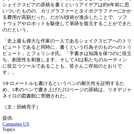
シェイクスピアの原稿を書くというアイデアは約6年前に思
いついたものの、カリグラファーとタイポグラファーにかか
る費用が高額だった。だがAI技術が進歩したことで、ソフ
トウェアやロボットを駆使して筆跡を復元することができた
のだという。
「史上最も偉大な作家の一人であるシェイクスピアへのトリ
ビュートであると同時に、書くという行為そのものへのトリ
ビュート」とフェリシオ氏。「手書きは知識を保つのに役立
ち、創造性を刺激します。そしてAIは私たちのルーティン
に役立つツールであることも、皆さんご存知のとおりで
す」。
3キロメートルも書けるというペンの耐久性を証明するた
め、1本のペンで書き上げた212ページの原稿は、リオデジャ
ネイロの図書館に寄贈された。
（文：田崎亮子）
提供:
Campaign US
Topics