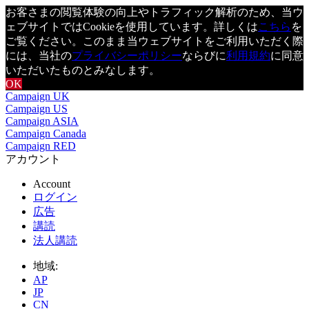
お客さまの閲覧体験の向上やトラフィック解析のため、当ウ
ェブサイトではCookieを使用しています。詳しくは
こちら
を
ご覧ください。このまま当ウェブサイトをご利用いただく際
には、当社の
プライバシーポリシー
ならびに
利用規約
に同意
いただいたものとみなします。
OK
Campaign UK
Campaign US
Campaign ASIA
Campaign Canada
Campaign RED
アカウント
Account
ログイン
広告
講読
法人講読
地域:
AP
JP
CN