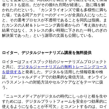
者リストも提出。だがその後8カ月間が経過し、急に職を解
かれたのだという。「カンヌライオンズで最も多様性に満ち
た場」である同アカデミーのディーンが全員白人になったこ
と、その選考プロセスが不透明であることを同氏は指摘。ま
たカンヌの人材＆トレーニング責任者からの「考え抜かれた
結果ではなく、ストレスの多い時期に下された一時しのぎの
解決策であった」という謝罪の文面も公開している。
ロイター、デジタルジャーナリズム講座を無料提供
ロイターはフェイスブック社のジャーナリズムプロジェクト
と共に、
デジタルジャーナリズムの無料トレーニングコース
を提供する
と発表した。デジタルを活用した情報収集や検
証、ソーシャルメディアでの効果的な発信方法、オンライン
ハラスメントへの対処方法やセルフケアなどをテーマに扱
う。
「ニュースメディアがデジタルの時代にしっかりと根を生や
すためには、デジタルプラットフォームを安全かつ効果的に
使えるようになることが不可欠」とコメントするのは、ロイ