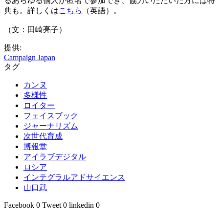
るあらゆる個人が匿名で参加でき、協力いただいた方には特
典も。詳しくは
こちら
（英語）。
（文：田崎亮子）
提供:
Campaign Japan
タグ
カンヌ
多様性
ロイター
フェイスブック
ジャーナリズム
次世代育成
博報堂
アイラブデジタル
ロシア
インテグラルアドサイエンス
山口武
Facebook
0
Tweet
0
linkedin
0