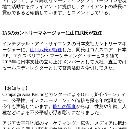
アにおいて、より高度なマーケテイングソリューションを現
地で活動するクライアントに提供し、クライアントの成長に
貢献できると確信しています」とコメントしている。
IAS
のカントリーマネージャーに山口武氏が就任
インテグラル・アド・サイエンスの日本支社カントリーマネ
ージャーに、
山口武氏が就任
した。同氏はコムスコア、日本
HP、エクスペリアン・マーケティング・サービスを経て、
2015年に日本支社の立ち上げメンバーとして入社。直近では
セールスディレクターとして営業活動を牽引してきた。
【お知らせ】
Campaign Asia-PacificとカンターによるDEI（ダイバーシティ
ー、公平性、インクルージョン）の進捗を探る年次調査を、
今年も実施しています。
昨年の調査
からは、性別や年齢、人
種などによる不公平感が浮き彫りになりました。
アジア太平洋地域のマーケティング、広告、メディアに携わ