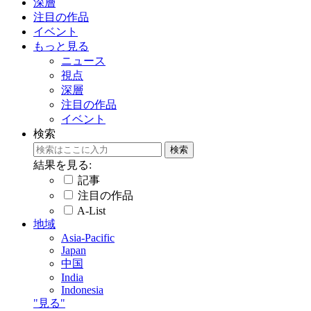
深層
注目の作品
イベント
もっと見る
ニュース
視点
深層
注目の作品
イベント
検索
結果を見る:
記事
注目の作品
A-List
地域
Asia-Pacific
Japan
中国
India
Indonesia
"見る"