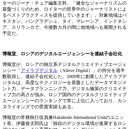
ターのジーナ・チュア編集主幹。「健全なジャーナリズムの
基盤づくりのため、ロイターの世界中のジャーナリストによ
るベストプラクティスを提供していきます」。対象地域はパ
キスタン、バングラデシュ、タイ、マレーシア、インドネシ
ア、スリランカで、今後数カ月の間に他地域へも展開される
予定だ。
博報堂、ロシアのデジタルエージェンシーを連結子会社化
博報堂が、ロシアの独立系デジタルクリエイティブエージェ
ンシー「
アイラブデジタル
（Ailove Digital）」の持分を過半
数取得し、連結子会社化した。2009年に創業したアイラブデ
ジタルは、高度なテクノロジーを基盤としたデータマネジメ
ント力、データプランニング力、デジタル施策のクリエイテ
ィブ力の高さが強み。ロシア国内のデジタルクリエイティブ
エージェンシーのランキングで常に上位に入っており、カン
ヌライオンズでの受賞実績もある。
博報堂の常務執行役員兼Hakuhodo International Unitのユニッ
ト長、伊藤俊太郎氏は「独自のデジタル環境が進展するロシ