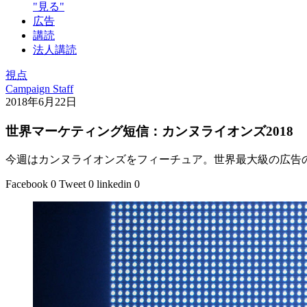
"見る"
広告
講読
法人講読
視点
Campaign Staff
2018年6月22日
世界マーケティング短信：カンヌライオンズ2018
今週はカンヌライオンズをフィーチュア。世界最大級の広告
Facebook
0
Tweet
0
linkedin
0