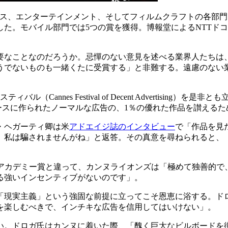
ンス、エンターテインメント、そしてフィルムクラフトの各部
。モバイル部門では5つの賞を獲得。博報堂によるNTTドコモの「2
要なことなのだろうか。忌憚のない意見を述べる業界人たちは
うでないものも一緒くたに受賞する」と非難する。遠慮のない
Cannes Festival of Decent Advertisin
をベースに作られたノーマルな広告の、1％の優れた作品を讃える
・ヘガーティ卿は米
アドエイジ誌のインタビュー
で「作品を見
。私は騙されませんがね」と返答。その真意を尋ねられると、
あるアカデミー賞と違って、カンヌライオンズは「極めて独善的
る強いインセンティブがないのです」。
「現実主義」という強固な前提に立ってこそ恩恵に浴する。ド
を楽しむべきで、インチキな広告を信用してはいけない」。
い。ドロガ氏はカンヌに着いた際、「醜く巨大なビルボードを