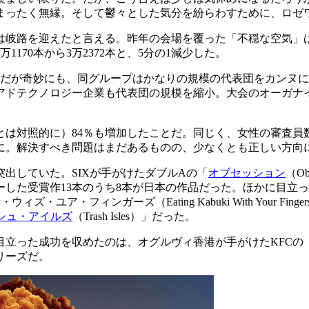
まったく無縁。そして鬱々とした気分を紛らわすために、ロゼ
は岐路を迎えたと言える。昨年の会場を覆った「不穏な空気」
170本から3万2372本と、5分の1減少した。
（だが奇妙にも、同グループはかなりの規模の代表団をカンヌ
アドテクノロジー企業も代表団の規模を縮小。大会のオーガナ
は対照的に）84％も増加したことだ。同じく、女性の審査員数
％に。解決すべき問題はまだあるものの、少なくとも正しい方向
出していた。SIXが手がけたダブルAの「
オブセッション
（O
した受賞作13本のうち8本が日本の作品だった。ほかに目立
ィズ・ユア・フィンガーズ（Eating Kabuki With Your
シュ・アイルズ
（Trash Isles）」だった。
った成功を収めたのは、オグルヴィ香港が手がけたKFCの「バー
リーズだ。