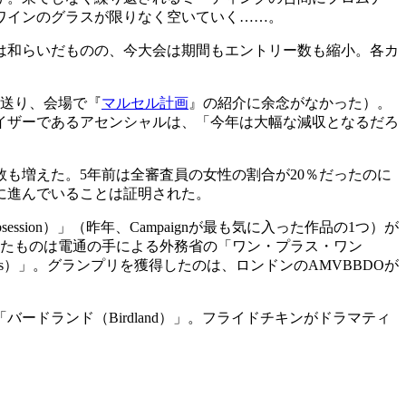
ワインのグラスが限りなく空いていく……。
は和らいだものの、今大会は期間もエントリー数も縮小。各カ
に送り、会場で『
マルセル計画
』の紹介に余念がなかった）。
イザーであるアセンシャルは、「今年は大幅な減収となるだろ
も増えた。5年前は全審査員の女性の割合が20％だったのに
に進んでいることは証明された。
bsession）」（昨年、Campaignが最も気に入った作品の1つ）が
ったものは電通の手による外務省の「ワン・プラス・ワン
 Fingers）」。グランプリを獲得したのは、ロンドンのAMVBBDOが
ドランド（Birdland）」。フライドチキンがドラマティ