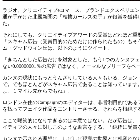
ラジオ、クリエイティブeコマース、ブランドエクスペリエ
通が手がけた北國新聞の「相撲ガールズ82手」が銀賞を獲得した
た。
それにしても、クリエイティブアワードの受賞はどれほど重
「スキャム広告（受賞目的のためだけに作られたもの）もそ
ム・グッドウィン氏は、以下のようにツイート。
「きちんとした広告だけを対象とした、もう1つのカンヌフェスティバル（
ない0.00000001％の広告ではなく、ノーマルなブリーフ
カンヌの現状にもっとうんざりしている人々もいる。ジョン
で。でもほとんどがスキャム広告であることは知っています
よ。１マイル先からでもね」。
ロンドン在住のCampaignのエディターは、非営利目的で
を払ってフェイク作品をエントリーさせる。それらを根絶す
ここで嘲笑的になりすぎるのは本意ではない。だが広告は、
イティブの人々に対しこのような助言をする。「純粋に受賞
カンヌで示される理想は、しばしば現実の世界とは相容れな