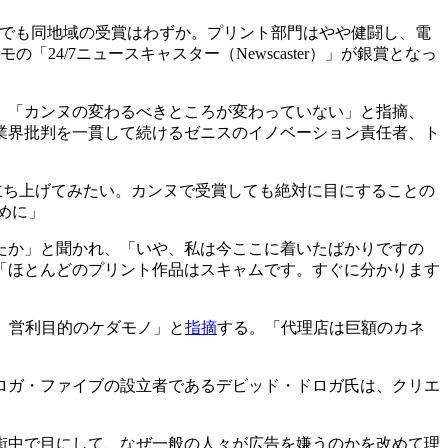
門でも同地域の受賞はわずか。プリント部門はやや健闘し、電
4/7ニュースキャスター（Newscaster）」が銀賞となっ
、「カンヌの変わるべきところが変わっていない」と指摘、
業界批判を一貫して続けるゼニスのイノベーション責任者、ト
g）を是非とも立ち上げてみたい。カンヌで受賞しても絶対に目にすることの
ために」
たか」と聞かれ、「いや、私は今ここに着いたばかりですの
「ほとんどのプリント作品はスキャムです。すぐに分かります
で、営利目的のケダモノ」と
指摘
する。「代理店は巨額のカネ
ロガ・ファイブの設立者であるデビッド・ドロガ氏は、クリエ
街中で目にして、なぜ一般の人々が広告を嫌うのかを改めて理