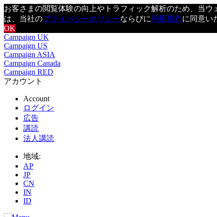
お客さまの閲覧体験の向上やトラフィック解析のため、当ウェブ
は、当社の
プライバシーポリシー
ならびに
利用規約
に同意い
OK
Campaign UK
Campaign US
Campaign ASIA
Campaign Canada
Campaign RED
アカウント
Account
ログイン
広告
講読
法人講読
地域:
AP
JP
CN
IN
ID