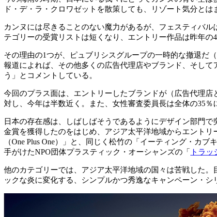
ド・デ・ラ・クロワゼットを散策しても、リゾート気分とは
カンヌには尽きることのない魔力があるが、フェスティバル
テゴリーの受賞リストは短くなり、エントリー作品は昨年の4万1
その理由の1つが、ピュブリシスグループの一時的な撤退だ
報道によれば、その他多くの広告代理店やブランド、そして
う」とコメントしている。
今回のプラス面は、エントリーしたブランドが（広告代理店と
対し、今年は半数近く。また、女性審査委員長は全体の35
日本の存在感は、しばしばそうであるようにデザイン部門で突
金賞を獲得したのをはじめ、アジア太平洋地域からエントリー
（One Plus One）」と、同じく松竹の「イーティング・カブキ・ウ
手がけたNPO団体プラスティック・オーシャンズの「
トラッ
他のカテゴリーでは、アジア太平洋地域の国々は苦戦した。目立
ックな炎に変化する、シンプルかつ秀逸なキャンペーン・シ