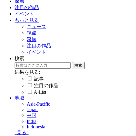
深層
注目の作品
イベント
もっと見る
ニュース
視点
深層
注目の作品
イベント
検索
結果を見る:
記事
注目の作品
A-List
地域
Asia-Pacific
Japan
中国
India
Indonesia
"見る"