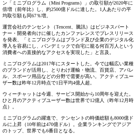
ン「ミニプログラム（Mini Programs）」の取引額が2020年に
倍増（前年比）し、約2500億ドルに達した。1人あたりの平
均取引額も同67％増。
運営会社のテンセント（Tencent、騰訊）はビジネスパート
ナー・開発者向けに催したカンファレンスでプレスリリース
を発表、「ミニプログラムはブランド及び企業のデジタル化
導入を容易にし、パンデミックで自宅に籠る何百万人という
消費者への直接的なアクセスを実現した」と言及。
ミニプログラムは2017年にスタートした。今では幅広い業種
のブランドが活用し、とりわけ運輸・物流、百貨店、アパレ
ル、スポーツ用品などの分野で需要が高い。アクティブユー
ザー数は昨年12月時点で1日平均4億人超。
ウィーチャットは今週、サービス開始から10周年を迎えた。
ひと月のアクティブユーザー数は世界で12億人（昨年12月時
点）。
ミニプログラムの躍進で、テンセントの時価総額も8000億ド
ルに上昇（10年前は470億ドル）。企業ランキングでアジア
のトップ、世界でも6番目となる。