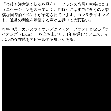
「今後も注意深く状況を見守り、フランス当局と密接にコミ
ュニケーションを図っていく。同時期にはすでに多くの大規
模な国際的イベントが予定されています。カンヌライオンズ
も、通常の開催を希望する声が世界中で大変強い」
昨年10月、カンヌライオンズはマスターブランドとなる「ラ
イオンズ（Lions）」を立ち上げた。1年を通してフェスティ
バルの存在感をアピールする狙いがある。