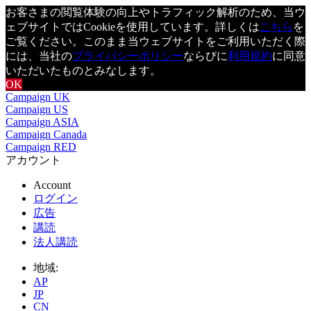
お客さまの閲覧体験の向上やトラフィック解析のため、当ウ
ェブサイトではCookieを使用しています。詳しくは
こちら
を
ご覧ください。このまま当ウェブサイトをご利用いただく際
には、当社の
プライバシーポリシー
ならびに
利用規約
に同意
いただいたものとみなします。
OK
Campaign UK
Campaign US
Campaign ASIA
Campaign Canada
Campaign RED
アカウント
Account
ログイン
広告
講読
法人講読
地域:
AP
JP
CN