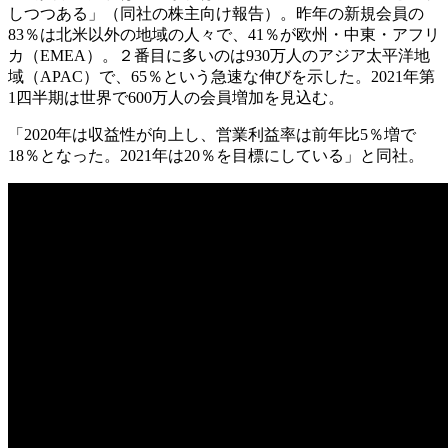
しつつある」（同社の株主向け報告）。昨年の新規会員の
83％は北米以外の地域の人々で、41％が欧州・中東・アフリ
カ（EMEA）。２番目に多いのは930万人のアジア太平洋地
域（APAC）で、65％という急速な伸びを示した。2021年第
1四半期は世界で600万人の会員増加を見込む。
「2020年は収益性が向上し、営業利益率は前年比5％増で
18％となった。2021年は20％を目標にしている」と同社。